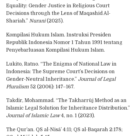
Equality: Gender Justice in Religious Court
Decisions through the Lens of Maqashid Al-
Shariah.”
Nurani
(2025).
Kompilasi Hukum Islam. Instruksi Presiden
Republik Indonesia Nomor 1 Tahun 1991 tentang
Penyebarluasan Kompilasi Hukum Islam.
Lukito, Ratno. “The Enigma of National Law in
Indonesia: The Supreme Court’s Decisions on
Gender-Neutral Inheritance.”
Journal of Legal
Pluralism
52 (2006): 147–167.
Takdir, Mohammad. “The Takharrūj Method as an
Islamic Legal Solution for Inheritance Distribution.”
Journal of Islamic Law
4, no. 1 (2023).
The Qur’an. QS al-Nisā’ 4:11; QS al-Baqarah 2:178;