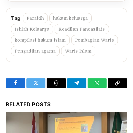
Faraidh
hukum keluarga
Ishlah Keluarga
Keadilan Pancasilais
kompilasi hukum islam
Pembagian Waris
Pengadilan agama
Waris Islam
Facebook
Twitter
Threads
Telegram
WhatsApp
Copy
Link
RELATED
POSTS