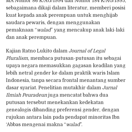
MA Nomor 86 K/AG/1994 dan Nomor 184 K/AG/1995,
sebagaimana dikaji dalam literatur, memberi posisi
kuat kepada anak perempuan untuk menghijab
saudara pewaris, dengan menggunakan
pemaknaan “
walad
” yang mencakup anak laki-laki
dan anak perempuan.
Kajian Ratno Lukito dalam
Journal of Legal
Pluralism,
membaca putusan-putusan itu sebagai
upaya negara memasukkan gagasan keadilan yang
lebih netral gender ke dalam praktik waris Islam
Indonesia, tanpa secara frontal menantang sumber
dasar syariat. Penelitian mutakhir dalam
Jurnal
Ilmiah Peuradeun
juga mencatat bahwa dua
putusan tersebut menekankan kedekatan
genealogis dibanding preferensi gender, dengan
rujukan antara lain pada pendapat minoritas Ibn
‘Abbas mengenai makna “
walad
”.