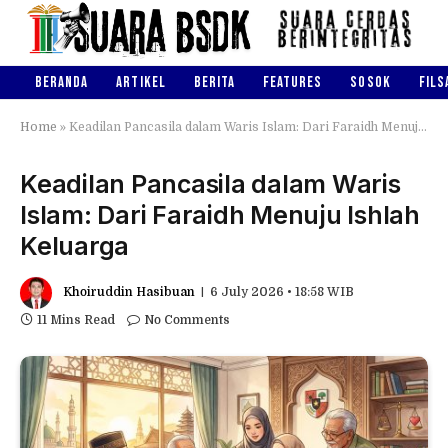
BERANDA
ARTIKEL
BERITA
FEATURES
SOSOK
FILS
Home
»
Keadilan Pancasila dalam Waris Islam: Dari Faraidh Menuju Ishlah Keluarga
Keadilan Pancasila dalam Waris
Islam: Dari Faraidh Menuju Ishlah
Keluarga
Khoiruddin Hasibuan
6 July 2026 • 18:58 WIB
11 Mins Read
No Comments