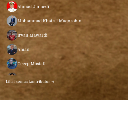
Ahmad Junaedi
Mohammad Khairul Muqorobin
Irvan Mawardi
Aman
Cecep Mustafa
Muamar Azmar Mahmud Farig
Lihat semua kontributor →
Ari Gunawan
Khoiruddin Hasibuan
Syailendra Anantya Prawira