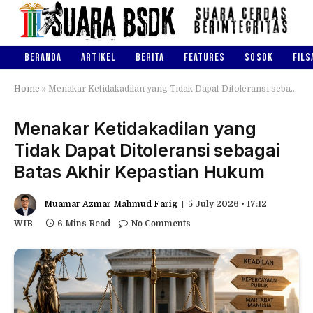
BERANDA
ARTIKEL
BERITA
FEATURES
SOSOK
FILS
Home
»
Menakar Ketidakadilan yang Tidak Dapat Ditoleransi sebagai Batas Akhir Kepastian Hukum
Menakar Ketidakadilan yang
Tidak Dapat Ditoleransi sebagai
Batas Akhir Kepastian Hukum
Muamar Azmar Mahmud Farig
5 July 2026 • 17:12
WIB
6 Mins Read
No Comments