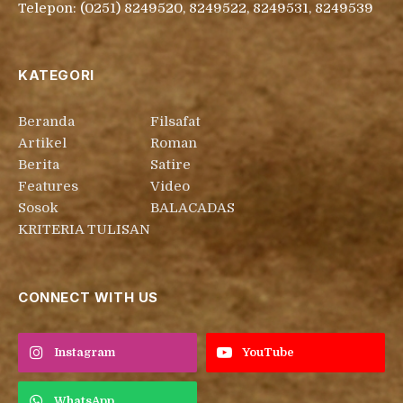
Telepon: (0251) 8249520, 8249522, 8249531, 8249539
KATEGORI
Beranda
Filsafat
Artikel
Roman
Berita
Satire
Features
Video
Sosok
BALACADAS
KRITERIA TULISAN
CONNECT WITH US
Instagram
YouTube
WhatsApp