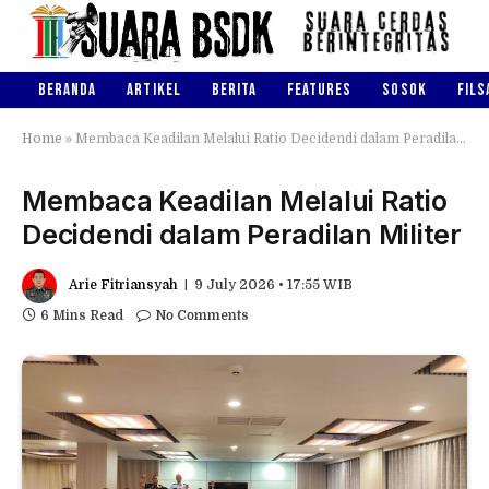
BERANDA
ARTIKEL
BERITA
FEATURES
SOSOK
FILS
Home
»
Membaca Keadilan Melalui Ratio Decidendi dalam Peradilan Militer
Membaca Keadilan Melalui Ratio
Decidendi dalam Peradilan Militer
Arie Fitriansyah
9 July 2026 • 17:55 WIB
6 Mins Read
No Comments