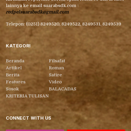
lainnya ke email suarabsdk.com :
redpelsuarabsdk@gmail.com
Telepon: (0251) 8249520, 8249522, 8249531, 8249539
KATEGORI
Beranda
Filsafat
Artikel
Roman
Berita
Satire
Features
Video
Sosok
BALACADAS
KRITERIA TULISAN
CONNECT WITH US