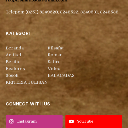
redpelsuarabsdk@gmail.com
Telepon: (0251) 8249520, 8249522, 8249531, 8249539
KATEGORI
Beranda
Filsafat
Artikel
Roman
Berita
Satire
Features
Video
Sosok
BALACADAS
KRITERIA TULISAN
CONNECT WITH US
Instagram
YouTube