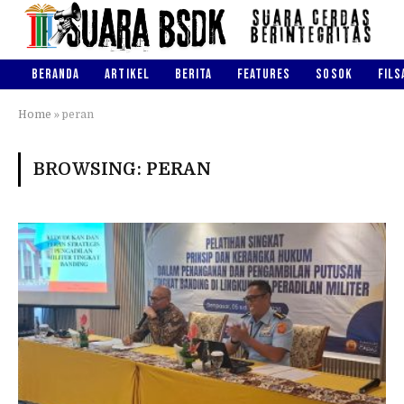
BERANDA
ARTIKEL
BERITA
FEATURES
SOSOK
FILS
Home
»
peran
BROWSING:
PERAN