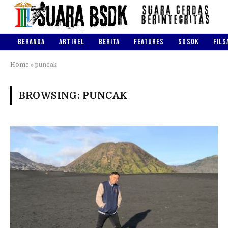
BERANDA
ARTIKEL
BERITA
FEATURES
SOSOK
FILS
Home
»
puncak
BROWSING:
PUNCAK