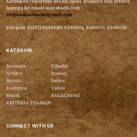
Kirimkan reportase berita, opini, features dan artikel
lainnya ke email suarabsdk.com :
redpelsuarabsdk@gmail.com
Telepon: (0251) 8249520, 8249522, 8249531, 8249539
KATEGORI
Beranda
Filsafat
Artikel
Roman
Berita
Satire
Features
Video
Sosok
BALACADAS
KRITERIA TULISAN
CONNECT WITH US