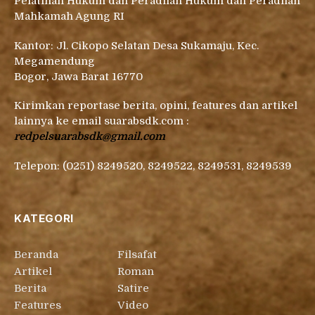
Pelatihan Hukum dan Peradilan Hukum dan Peradilan
Mahkamah Agung RI
Kantor: Jl. Cikopo Selatan Desa Sukamaju, Kec.
Megamendung
Bogor, Jawa Barat 16770
Kirimkan reportase berita, opini, features dan artikel
lainnya ke email suarabsdk.com :
redpelsuarabsdk@gmail.com
Telepon: (0251) 8249520, 8249522, 8249531, 8249539
KATEGORI
Beranda
Filsafat
Artikel
Roman
Berita
Satire
Features
Video