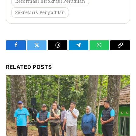
Reformasi Birokrasi Peradilan
Sekretaris Pengadilan
Facebook
Twitter
Threads
Telegram
WhatsApp
Copy
Link
RELATED
POSTS