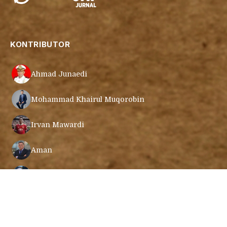
KONTRIBUTOR
Ahmad Junaedi
Mohammad Khairul Muqorobin
Irvan Mawardi
Aman
Cecep Mustafa
Muamar Azmar Mahmud Farig
Lihat semua kontributor →
Ari Gunawan