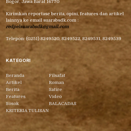
Bogor, Jawa Barat 16770
Kirimkan reportase berita, opini, features dan artikel
lainnya ke email suarabsdk.com :
redpelsuarabsdk@gmail.com
Telepon: (0251) 8249520, 8249522, 8249531, 8249539
KATEGORI
Beranda
Filsafat
Artikel
Roman
Berita
Satire
Features
Video
Sosok
BALACADAS
KRITERIA TULISAN