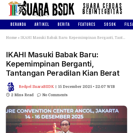
BERANDA
ARTIKEL
BERITA
FEATURES
SOSOK
FILS
Home
»
IKAHI Masuki Babak Baru: Kepemimpinan Berganti, Tantangan Peradilan Kian Berat
IKAHI Masuki Babak Baru:
Kepemimpinan Berganti,
Tantangan Peradilan Kian Berat
Redpel SuaraBSDK
15 December 2025 • 22:07 WIB
2 Mins Read
No Comments