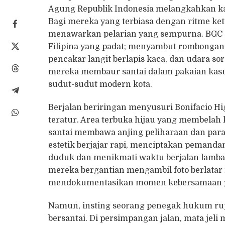
Agung Republik Indonesia melangkahkan kaki
Bagi mereka yang terbiasa dengan ritme keta
menawarkan pelarian yang sempurna. BGC s
Filipina yang padat; menyambut rombongan 
pencakar langit berlapis kaca, dan udara so
mereka membaur santai dalam pakaian kasua
sudut-sudut modern kota.
Berjalan beriringan menyusuri Bonifacio Hi
teratur. Area terbuka hijau yang membelah 
santai membawa anjing peliharaan dan para e
estetik berjajar rapi, menciptakan pemand
duduk dan menikmati waktu berjalan lambat.
mereka bergantian mengambil foto berlatar i
mendokumentasikan momen kebersamaan yan
Namun, insting seorang penegak hukum rup
bersantai. Di persimpangan jalan, mata jel