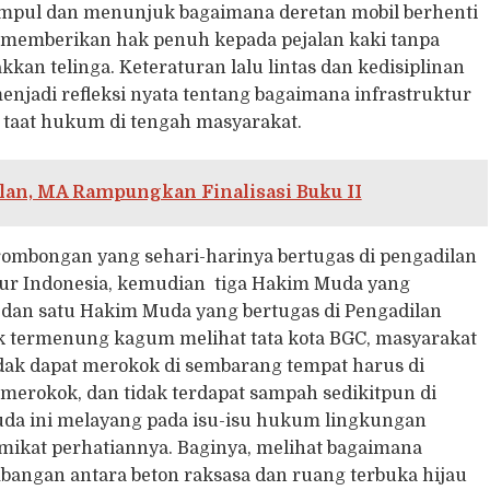
impul dan menunjuk bagaimana deretan mobil berhenti
, memberikan hak penuh kepada pejalan kaki tanpa
an telinga. Keteraturan lalu lintas dan kedisiplinan
enjadi refleksi nyata tentang bagaimana infrastruktur
at hukum di tengah masyarakat.
an, MA Rampungkan Finalisasi Buku II
rombongan yang sehari-harinya bertugas di pengadilan
mur Indonesia, kemudian tiga Hakim Muda yang
a dan satu Hakim Muda yang bertugas di Pengadilan
k termenung kagum melihat tata kota BGC, masyarakat
tidak dapat merokok di sembarang tempat harus di
merokok, dan tidak terdapat sampah sedikitpun di
Muda ini melayang pada isu-isu hukum lingkungan
emikat perhatiannya. Baginya, melihat bagaimana
bangan antara beton raksasa dan ruang terbuka hijau