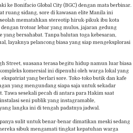
 ke Bonifacio Global City (BGC) dengan mata berbinar.
t ruang sidang, sore di kawasan elite Manila ini
eolah mematahkan stereotip hiruk-pikuk ibu kota
dengan trotoar lebar yang mulus, jajaran gedung
re yang bersahabat. Tanpa balutan toga kebesaran,
l, layaknya pelancong biasa yang siap mengeksplorasi
gh Street, suasana terasa begitu hidup namun luar biasa
kompleks komersial ini dipenuhi oleh warga lokal yang
kspatriat yang berlari sore. Toko-toko butik dan kafe
angan yang mengundang siapa saja untuk sekadar
 Tawa sesekali pecah di antara para Hakim saat
nstalasi seni publik yang instagramable,
g langka ini di tengah padatnya jadwal.
anya sulit untuk benar-benar dimatikan meski sedang
i mereka sibuk mengamati tingkat kepatuhan warga