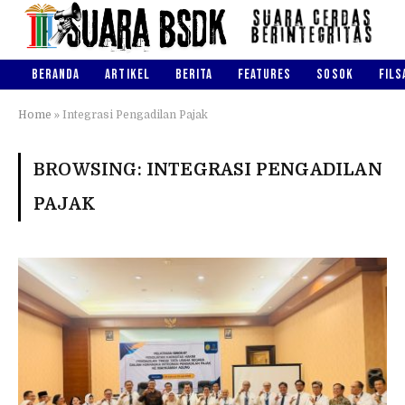
BERANDA
ARTIKEL
BERITA
FEATURES
SOSOK
FILS
Home
»
Integrasi Pengadilan Pajak
BROWSING:
INTEGRASI PENGADILAN
PAJAK