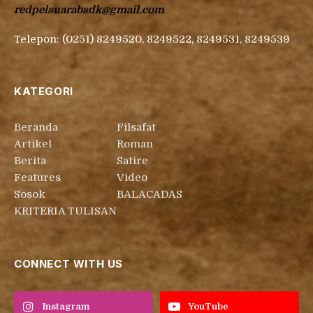
redpelsuarabsdk@gmail.com
Telepon: (0251) 8249520, 8249522, 8249531, 8249539
KATEGORI
Beranda
Filsafat
Artikel
Roman
Berita
Satire
Features
Video
Sosok
BALACADAS
KRITERIA TULISAN
CONNECT WITH US
Instagram
YouTube