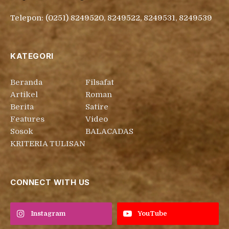
Telepon: (0251) 8249520, 8249522, 8249531, 8249539
KATEGORI
Beranda
Filsafat
Artikel
Roman
Berita
Satire
Features
Video
Sosok
BALACADAS
KRITERIA TULISAN
CONNECT WITH US
Instagram
YouTube