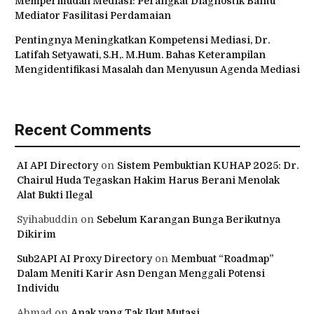
Mempermudah Mediasi: Perangkat Diagnostik Bantu
Mediator Fasilitasi Perdamaian
Pentingnya Meningkatkan Kompetensi Mediasi, Dr.
Latifah Setyawati, S.H,. M.Hum. Bahas Keterampilan
Mengidentifikasi Masalah dan Menyusun Agenda Mediasi
Recent Comments
AI API Directory
on
Sistem Pembuktian KUHAP 2025: Dr.
Chairul Huda Tegaskan Hakim Harus Berani Menolak
Alat Bukti Ilegal
Syihabuddin
on
Sebelum Karangan Bunga Berikutnya
Dikirim
Sub2API AI Proxy Directory
on
Membuat “Roadmap”
Dalam Meniti Karir Asn Dengan Menggali Potensi
Individu
Ahmad
on
Anak yang Tak Ikut Mutasi