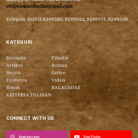
redpelsuarabsdk@gmail.com
Telepon: (0251) 8249520, 8249522, 8249531, 8249539
KATEGORI
Beranda
Filsafat
Artikel
Roman
Berita
Satire
Features
Video
Sosok
BALACADAS
KRITERIA TULISAN
CONNECT WITH US
Instagram
YouTube