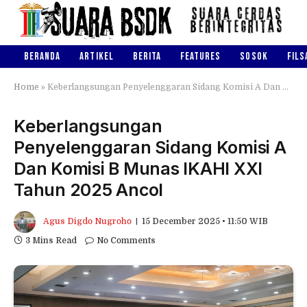
BERANDA
ARTIKEL
BERITA
FEATURES
SOSOK
FILS
Home
»
Keberlangsungan Penyelenggaran Sidang Komisi A Dan Komisi B Munas IKAHI XXI Tahun 2025 Ancol
Keberlangsungan
Penyelenggaran Sidang Komisi A
Dan Komisi B Munas IKAHI XXI
Tahun 2025 Ancol
Agus Digdo Nugroho
15 December 2025 • 11:50 WIB
3 Mins Read
No Comments