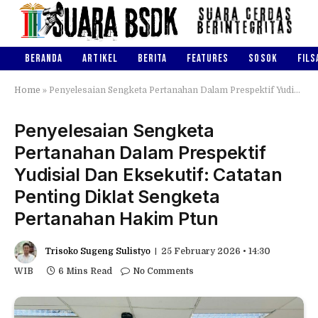
BERANDA
ARTIKEL
BERITA
FEATURES
SOSOK
FILS
Home
»
Penyelesaian Sengketa Pertanahan Dalam Prespektif Yudisial Dan Eksekutif: Catatan Penting Diklat Sengketa Pertanahan Hakim Ptun
Penyelesaian Sengketa
Pertanahan Dalam Prespektif
Yudisial Dan Eksekutif: Catatan
Penting Diklat Sengketa
Pertanahan Hakim Ptun
Trisoko Sugeng Sulistyo
25 February 2026 • 14:30
WIB
6 Mins Read
No Comments