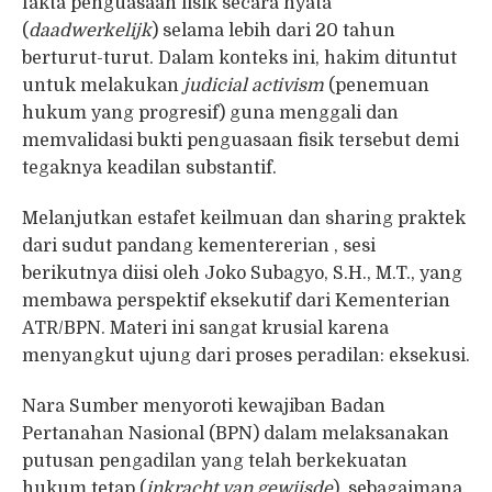
fakta penguasaan fisik secara nyata
(
daadwerkelijk
) selama lebih dari 20 tahun
berturut-turut. Dalam konteks ini, hakim dituntut
untuk melakukan
judicial activism
(penemuan
hukum yang progresif) guna menggali dan
memvalidasi bukti penguasaan fisik tersebut demi
tegaknya keadilan substantif.
Melanjutkan estafet keilmuan dan sharing praktek
dari sudut pandang kementererian , sesi
berikutnya diisi oleh Joko Subagyo, S.H., M.T., yang
membawa perspektif eksekutif dari Kementerian
ATR/BPN. Materi ini sangat krusial karena
menyangkut ujung dari proses peradilan: eksekusi.
Nara Sumber menyoroti kewajiban Badan
Pertanahan Nasional (BPN) dalam melaksanakan
putusan pengadilan yang telah berkekuatan
hukum tetap (
inkracht van gewijsde
), sebagaimana