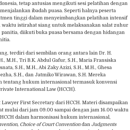
onesia, tetap antusias mengikuti sesi pelatihan dengan
 menjalankan ibadah puasa. Seperti halnya peserta
tmen tinggi dalam menyeimbangkan pelatihan intensif
 waktu istirahat siang untuk melaksanakan salat zuhur
 panitia, diikuti buka puasa bersama dengan hidangan
itia.
, terdiri dari sembilan orang antara lain Dr. H.
., M.H., Tri B.K. Abdul Gafur, S.H., Maria Fransiska
nata, S.H., M.H., Abi Zaky Azizi, S.H., M.H., Ghesa
ezha, S.H., dan Jatmiko Wirawan, S.H. Mereka
tentang hukum internasional termasuk konvensi
rivate International Law (HCCH).
mat Lawyer First Secretary dari HCCH. Materi disampaikan
at mulai dari jam 09.00 sampai dengan jam 16.00 waktu
n HCCH dalam harmonisasi hukum internasional,
vention, Choice of Court Convention
dan
Judgments