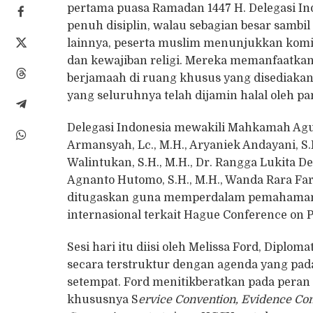
pertama puasa Ramadan 1447 H. Delegasi Ind
penuh disiplin, walau sebagian besar sambil
lainnya, peserta muslim menunjukkan komi
dan kewajiban religi. Mereka memanfaatkan
berjamaah di ruang khusus yang disediakan
yang seluruhnya telah dijamin halal oleh pan
Delegasi Indonesia mewakili Mahkamah Agung
Armansyah, Lc., M.H., Aryaniek Andayani, S.H
Walintukan, S.H., M.H., Dr. Rangga Lukita Des
Agnanto Hutomo, S.H., M.H., Wanda Rara Far
ditugaskan guna memperdalam pemahaman 
internasional terkait Hague Conference on P
Sesi hari itu diisi oleh Melissa Ford, Diplo
secara terstruktur dengan agenda yang pad
setempat. Ford menitikberatkan pada pera
khususnya S
ervice Convention, Evidence Con