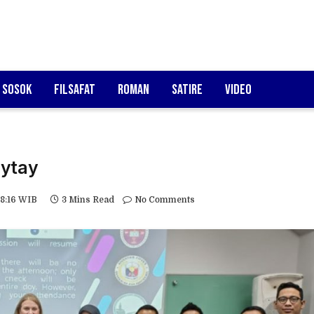
Sosok
Filsafat
Roman
Satire
Video
aytay
8:16 WIB
3 Mins Read
No Comments