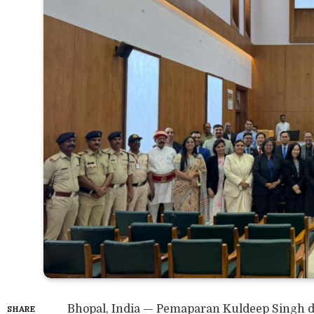
Bhopal, India — Pemaparan Kuldeep Singh d
SHARE