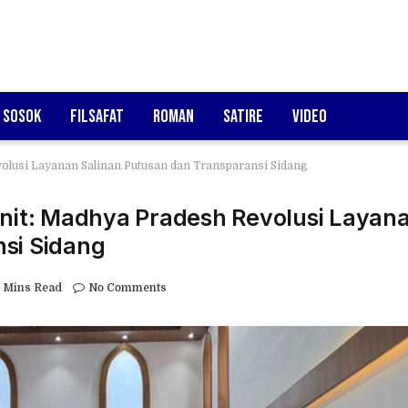
Sosok
Filsafat
Roman
Satire
Video
volusi Layanan Salinan Putusan dan Transparansi Sidang
enit: Madhya Pradesh Revolusi Layan
si Sidang
 Mins Read
No Comments