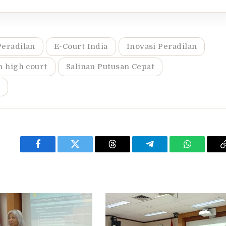
Peradilan
E-Court India
Inovasi Peradilan
 high court
Salinan Putusan Cepat
Facebook
Twitter
Threads
Telegram
WhatsApp