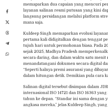
memaparkan dua capaian yang mencuri perha
layanan salinan resmi putusan yang kini dap
langsung persidangan melalui platform strea
mana saja.
Kuldeep Singh memaparkan evolusi layanan s
pertama kali didigitalkan dengan tenggat 
tujuh hari untuk permohonan biasa. Pada 20
sejak 2025, Madhya Pradesh memperkenal
secara daring, dan dalam waktu satu menit
menandatangani dokumen secara digital da
“Seperti halnya premi asuransi yang dibaya
dalam hitungan detik. Demikian pula cara k
Salinan digital tersebut disimpan dalam JD
internasional ISO 14721 dan ISO 16363 ya
tahun ke depan. “Standar ini sama dengan
angkasa mereka,” jelas Kuldeep Singh, ya