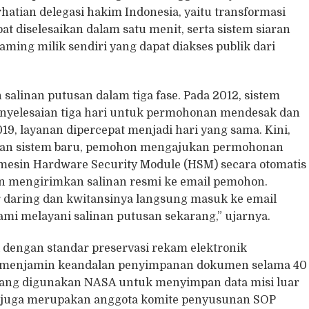
tian delegasi hakim Indonesia, yaitu transformasi
at diselesaikan dalam satu menit, serta sistem siaran
ming milik sendiri yang dapat diakses publik dari
alinan putusan dalam tiga fase. Pada 2012, sistem
penyelesaian tiga hari untuk permohonan mendesak dan
19, layanan dipercepat menjadi hari yang sama. Kini,
kan sistem baru, pemohon mengajukan permohonan
 mesin Hardware Security Module (HSM) secara otomatis
n mengirimkan salinan resmi ke email pemohon.
r daring dan kwitansinya langsung masuk ke email
ami melayani salinan putusan sekarang,” ujarnya.
R dengan standar preservasi rekam elektronik
ng menjamin keandalan penyimpanan dokumen selama 40
 yang digunakan NASA untuk menyimpan data misi luar
ng juga merupakan anggota komite penyusunan SOP