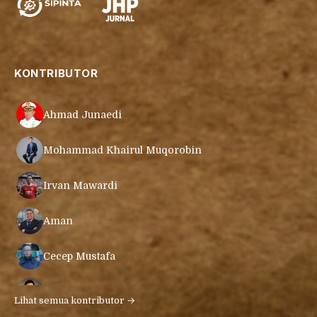
KONTRIBUTOR
Ahmad Junaedi
Mohammad Khairul Muqorobin
Irvan Mawardi
Aman
Cecep Mustafa
Muamar Azmar Mahmud Farig
Lihat semua kontributor →