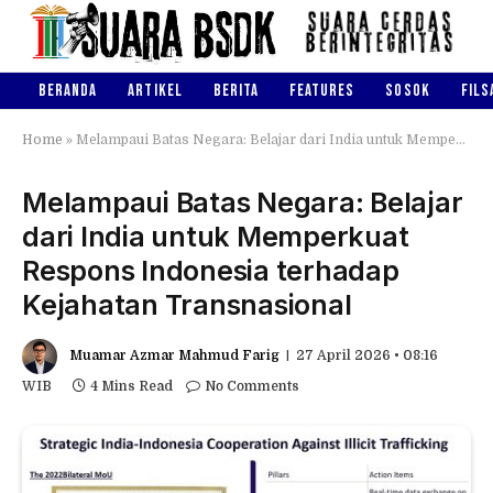
BERANDA
ARTIKEL
BERITA
FEATURES
SOSOK
FILS
Home
»
Melampaui Batas Negara: Belajar dari India untuk Memperkuat Respons Indonesia terhadap Kejahatan Transnasional
Melampaui Batas Negara: Belajar
dari India untuk Memperkuat
Respons Indonesia terhadap
Kejahatan Transnasional
Muamar Azmar Mahmud Farig
27 April 2026 • 08:16
WIB
4 Mins Read
No Comments