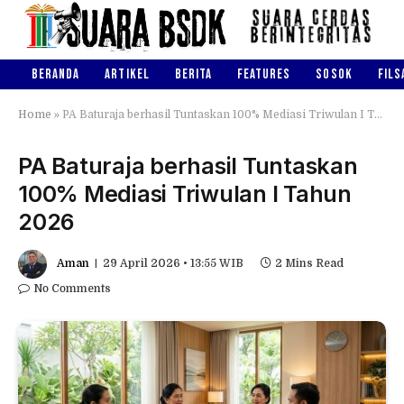
BERANDA
ARTIKEL
BERITA
FEATURES
SOSOK
FILS
Home
»
PA Baturaja berhasil Tuntaskan 100% Mediasi Triwulan I Tahun 2026
PA Baturaja berhasil Tuntaskan
100% Mediasi Triwulan I Tahun
2026
Aman
29 April 2026 • 13:55 WIB
2 Mins Read
No Comments