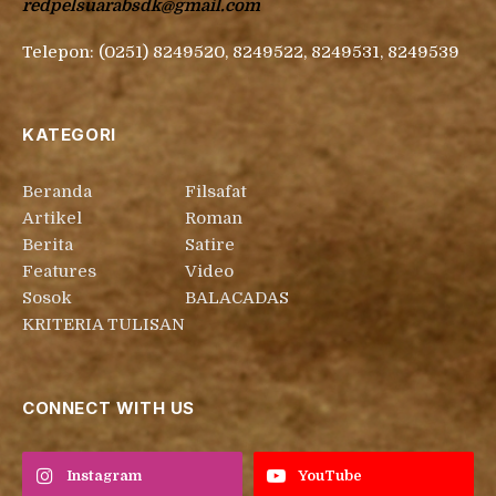
redpelsuarabsdk@gmail.com
Telepon: (0251) 8249520, 8249522, 8249531, 8249539
KATEGORI
Beranda
Filsafat
Artikel
Roman
Berita
Satire
Features
Video
Sosok
BALACADAS
KRITERIA TULISAN
CONNECT WITH US
Instagram
YouTube