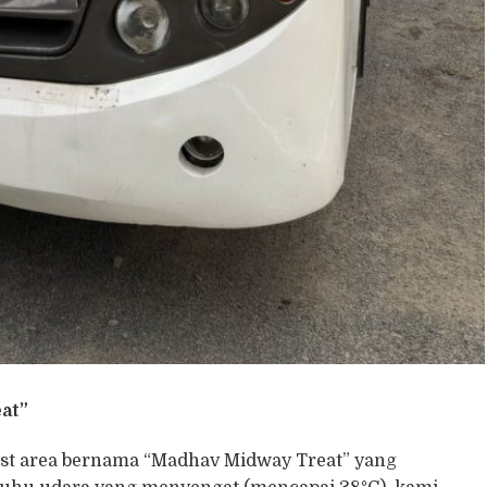
at”
 rest area bernama “Madhav Midway Treat” yang