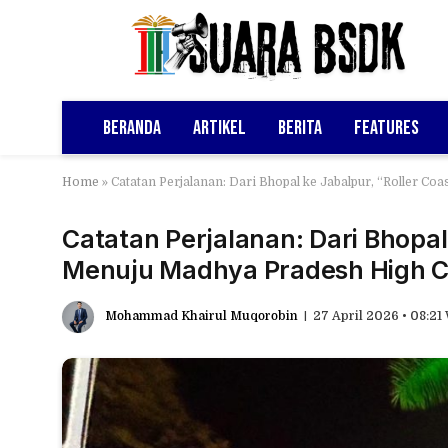
Beranda
Artikel
Berita
Features
Home
»
Catatan Perjalanan: Dari Bhopal ke Jabalpur, “Roller C
Catatan Perjalanan: Dari Bhopal
Menuju Madhya Pradesh High C
Mohammad Khairul Muqorobin
27 April 2026 • 08:21