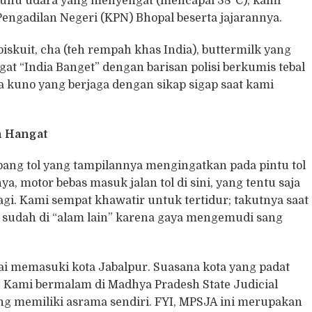
suhu udara yang menyengat (mencapai 38°C), kami
engadilan Negeri (KPN) Bhopal beserta jajarannya.
iskuit, cha (teh rempah khas India), buttermilk yang
gat “India Banget” dengan barisan polisi berkumis tebal
dia kuno yang berjaga dengan sikap sigap saat kami
n Hangat
bang tol yang tampilannya mengingatkan pada pintu tol
, motor bebas masuk jalan tol di sini, yang tentu saja
gi. Kami sempat khawatir untuk tertidur; takutnya saat
 sudah di “alam lain” karena gaya mengemudi sang
ai memasuki kota Jabalpur. Suasana kota yang padat
 Kami bermalam di Madhya Pradesh State Judicial
ang memiliki asrama sendiri. FYI, MPSJA ini merupakan