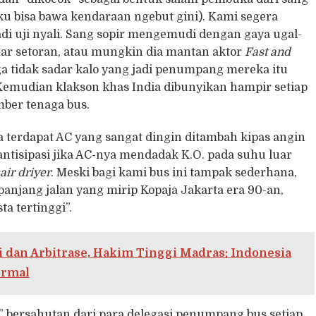
aku bisa bawa kendaraan ngebut gini). Kami segera
di uji nyali. Sang sopir mengemudi dengan gaya ugal-
ar setoran, atau mungkin dia mantan aktor
Fast and
a tidak sadar kalo yang jadi penumpang mereka itu
emudian klakson khas India dibunyikan hampir setiap
mber tenaga bus.
nya terdapat AC yang sangat dingin ditambah kipas angin
ntisipasi jika AC-nya mendadak K.O. pada suhu luar
air driyer
. Meski bagi kami bus ini tampak sederhana,
njang jalan yang mirip Kopaja Jakarta era 90-an,
a tertinggi”.
 dan Arbitrase, Hakim Tinggi Madras: Indonesia
ormal
!” bersahutan dari para delegasi penumpang bus setiap