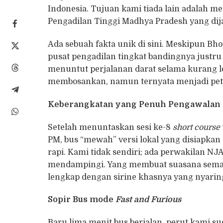
Indonesia. Tujuan kami tiada lain adalah me
Pengadilan Tinggi Madhya Pradesh yang dija
​Ada sebuah fakta unik di sini. Meskipun Bh
pusat pengadilan tingkat bandingnya justru
menuntut perjalanan darat selama kurang le
membosankan, namun ternyata menjadi petu
Keberangkatan yang Penuh Pengawalan
​Setelah menuntaskan sesi ke-8
short course
PM, bus “mewah” versi lokal yang disiapkan
rapi. Kami tidak sendiri; ada perwakilan NJA
mendampingi. Yang membuat suasana semaki
lengkap dengan sirine khasnya yang nyarin
Sopir Bus
mode
Fast and Furious
​Baru lima menit bus berjalan, perut kami 