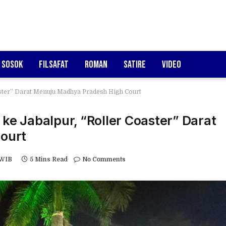
Sosok
Filsafat
Roman
Satire
Video
oaster” Darat Menuju Madhya Pradesh High Court
 ke Jabalpur, “Roller Coaster” Darat
ourt
 WIB
5 Mins Read
No Comments