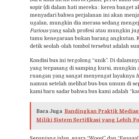
sopir (di dalam hati mereka : keren banget 
menyadari bahwa perjalanan ini akan menja
ugalan, mungkin dia merasa sedang mengej
Furious
yang salah profesi atau mungkin jug
tamu kenegaraan bukan barang angkutan. K
detik seolah-olah tombol tersebut adalah su
​Kondisi bus ini tergolong “unik”. Di dalam
yang terpasang di samping kursi, mungkin a
ruangan yang sangat menyengat layaknya
h
namun setelah melihat bus-bus umum di sepa
kami baru sadar bahwa bus kami adalah “kast
Baca Juga
Bandingkan Praktik Mediasi
Miliki Sistem Sertifikasi yang Lebih F
​Sepanjang jalan, suara “Wooo!” dan “Eeaaaa