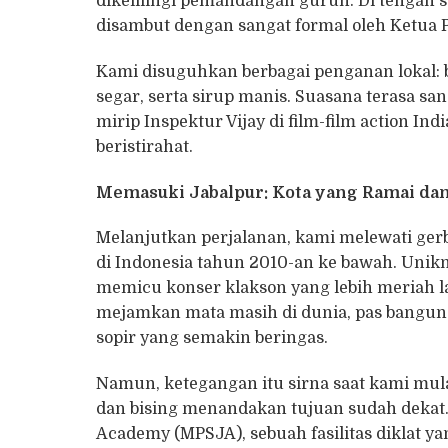
dikelilingi pemandangan gurun. Di tengah 
disambut dengan sangat formal oleh Ketua P
​Kami disuguhkan berbagai penganan lokal: b
segar, serta sirup manis. Suasana terasa san
mirip Inspektur Vijay di film-film action In
beristirahat.
Memasuki Jabalpur: Kota yang Ramai da
​Melanjutkan perjalanan, kami melewati ger
di Indonesia tahun 2010-an ke bawah. Uniknya
memicu konser klakson yang lebih meriah la
mejamkan mata masih di dunia, pas bangun
sopir yang semakin beringas.
​Namun, ketegangan itu sirna saat kami mul
dan bising menandakan tujuan sudah dekat.
Academy (MPSJA), sebuah fasilitas diklat y