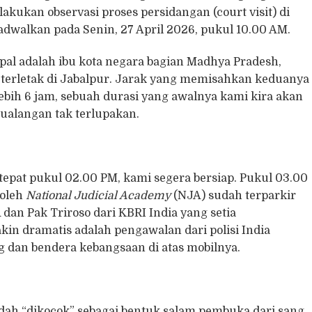
lakukan observasi proses persidangan (court visit) di
dwalkan pada Senin, 27 April 2026, pukul 10.00 AM.
opal adalah ibu kota negara bagian Madhya Pradesh,
 terletak di Jabalpur. Jarak yang memisahkan keduanya
bih 6 jam, sebuah durasi yang awalnya kami kira akan
alangan tak terlupakan.
tepat pukul 02.00 PM, kami segera bersiap. Pukul 03.00
 oleh
National Judicial Academy
(NJA) sudah terparkir
 dan Pak Triroso dari KBRI India yang setia
n dramatis adalah pengawalan dari polisi India
g dan bendera kebangsaan di atas mobilnya.
sudah “dikocok” sebagai bentuk salam pembuka dari sang