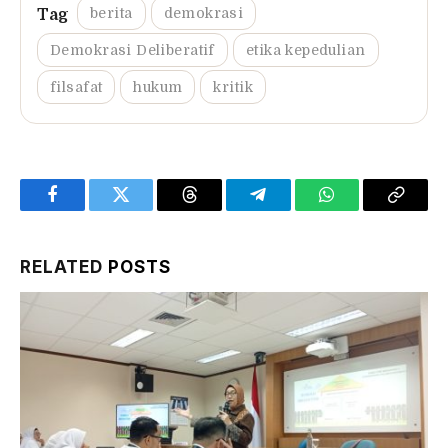
berita
demokrasi
Demokrasi Deliberatif
etika kepedulian
filsafat
hukum
kritik
Facebook
Twitter
Threads
Telegram
WhatsApp
Copy
Link
RELATED
POSTS