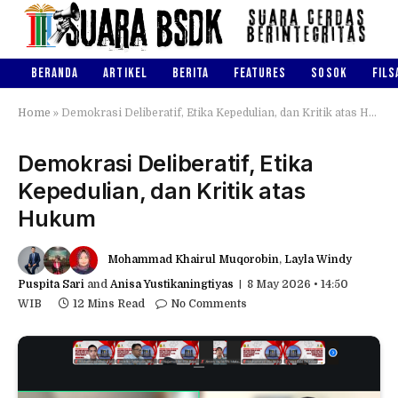
BERANDA
ARTIKEL
BERITA
FEATURES
SOSOK
FILS
Home
»
Demokrasi Deliberatif, Etika Kepedulian, dan Kritik atas Hukum
Demokrasi Deliberatif, Etika
Kepedulian, dan Kritik atas
Hukum
Mohammad Khairul Muqorobin
,
Layla Windy
Puspita Sari
and
Anisa Yustikaningtiyas
8 May 2026 • 14:50
WIB
12 Mins Read
No Comments