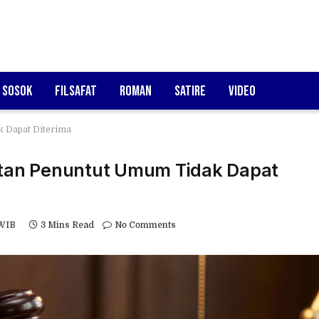
Sosok
Filsafat
Roman
Satire
Video
 Dapat Diterima
tan Penuntut Umum Tidak Dapat
 WIB
3 Mins Read
No Comments