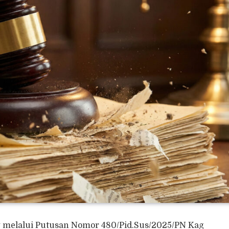
 melalui Putusan Nomor 480/Pid.Sus/2025/PN Kag