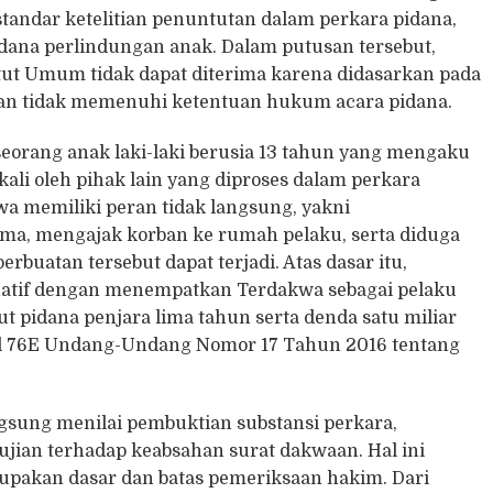
andar ketelitian penuntutan dalam perkara pidana,
dana perlindungan anak. Dalam putusan tersebut,
ut Umum tidak dapat diterima karena didasarkan pada
dan tidak memenuhi ketentuan hukum acara pidana.
 seorang anak laki-laki berusia 13 tahun yang mengaku
ali oleh pihak lain yang diproses dalam perkara
wa memiliki peran tidak langsung, yakni
a, mengajak korban ke rumah pelaku, serta diduga
buatan tersebut dapat terjadi. Atas dasar itu,
tif dengan menempatkan Terdakwa sebagai pelaku
 pidana penjara lima tahun serta denda satu miliar
asal 76E Undang-Undang Nomor 17 Tahun 2016 tentang
ngsung menilai pembuktian substansi perkara,
jian terhadap keabsahan surat dakwaan. Hal ini
upakan dasar dan batas pemeriksaan hakim. Dari