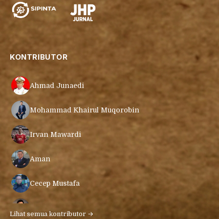
KONTRIBUTOR
Ahmad Junaedi
Mohammad Khairul Muqorobin
Irvan Mawardi
Aman
Cecep Mustafa
Muamar Azmar Mahmud Farig
Lihat semua kontributor →