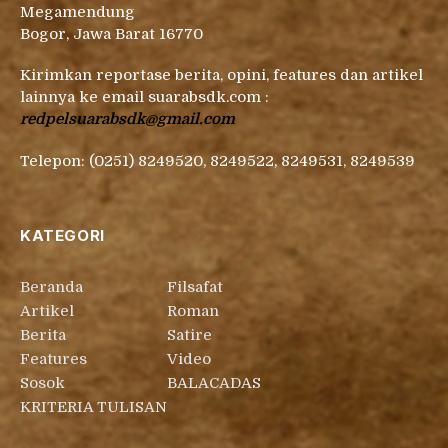
Megamendung
Bogor, Jawa Barat 16770
Kirimkan reportase berita, opini, features dan artikel
lainnya ke email suarabsdk.com :
redpelsuarabsdk@gmail.com
Telepon: (0251) 8249520, 8249522, 8249531, 8249539
KATEGORI
Beranda
Filsafat
Artikel
Roman
Berita
Satire
Features
Video
Sosok
BALACADAS
KRITERIA TULISAN