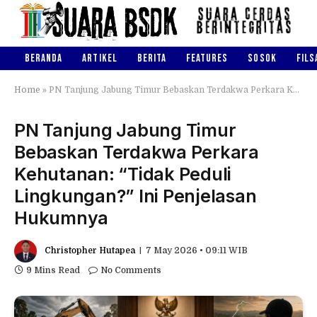
BERANDA
ARTIKEL
BERITA
FEATURES
SOSOK
FILS
Home
»
PN Tanjung Jabung Timur Bebaskan Terdakwa Perkara Kehutanan: “Tidak Peduli Lingkungan?” Ini Penjelasan Hukumnya
PN Tanjung Jabung Timur
Bebaskan Terdakwa Perkara
Kehutanan: “Tidak Peduli
Lingkungan?” Ini Penjelasan
Hukumnya
Christopher Hutapea
7 May 2026 • 09:11 WIB
9 Mins Read
No Comments