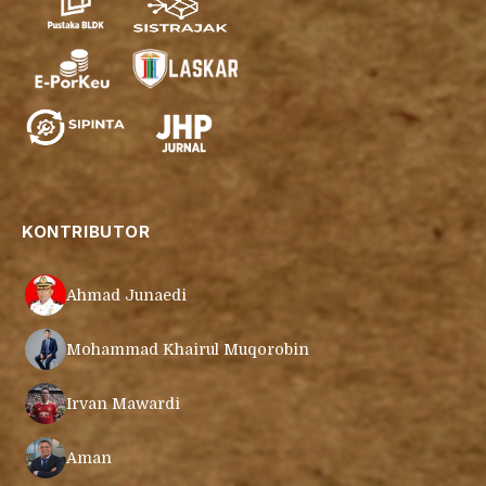
KONTRIBUTOR
Ahmad Junaedi
Mohammad Khairul Muqorobin
Irvan Mawardi
Aman