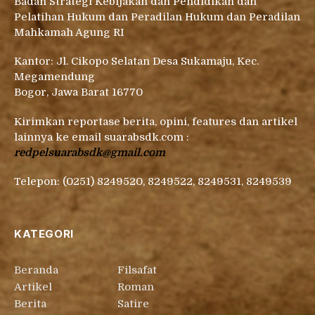
Badan Strategi Kebijakan dan Pendidikan dan
Pelatihan Hukum dan Peradilan Hukum dan Peradilan
Mahkamah Agung RI
Kantor: Jl. Cikopo Selatan Desa Sukamaju, Kec.
Megamendung
Bogor, Jawa Barat 16770
Kirimkan reportase berita, opini, features dan artikel
lainnya ke email suarabsdk.com :
redpelsuarabsdk@gmail.com
Telepon: (0251) 8249520, 8249522, 8249531, 8249539
KATEGORI
Beranda
Filsafat
Artikel
Roman
Berita
Satire