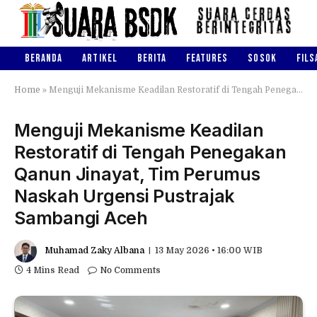
BERANDA
ARTIKEL
BERITA
FEATURES
SOSOK
FILS
Home
»
Menguji Mekanisme Keadilan Restoratif di Tengah Penegakan Qanun Jinayat, Tim Perumus Naskah Urgensi Pustrajak Sambangi Aceh
Menguji Mekanisme Keadilan
Restoratif di Tengah Penegakan
Qanun Jinayat, Tim Perumus
Naskah Urgensi Pustrajak
Sambangi Aceh
Muhamad Zaky Albana
13 May 2026 • 16:00 WIB
4 Mins Read
No Comments