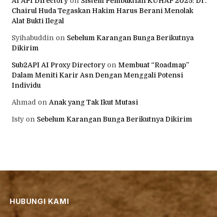
AI API Directory
on
Sistem Pembuktian KUHAP 2025: Dr.
Chairul Huda Tegaskan Hakim Harus Berani Menolak
Alat Bukti Ilegal
Syihabuddin
on
Sebelum Karangan Bunga Berikutnya
Dikirim
Sub2API AI Proxy Directory
on
Membuat “Roadmap”
Dalam Meniti Karir Asn Dengan Menggali Potensi
Individu
Ahmad
on
Anak yang Tak Ikut Mutasi
Isty
on
Sebelum Karangan Bunga Berikutnya Dikirim
HUBUNGI KAMI