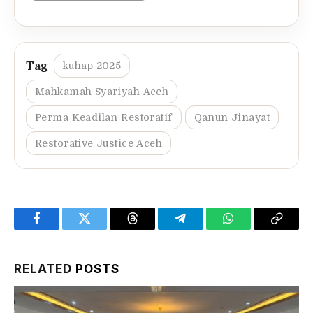
kuhap 2025
Mahkamah Syariyah Aceh
Perma Keadilan Restoratif
Qanun Jinayat
Restorative Justice Aceh
Facebook
Twitter
Threads
Telegram
WhatsApp
Copy
Link
RELATED
POSTS