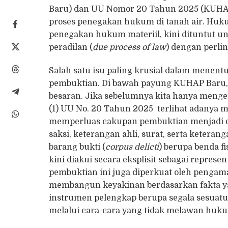
Baru) dan UU Nomor 20 Tahun 2025 (KUHA
proses penegakan hukum di tanah air. Hukum
penegakan hukum materiil, kini dituntut un
peradilan (
due process of law
) dengan perli
Salah satu isu paling krusial dalam menen
pembuktian. Di bawah payung KUHAP Baru, 
besaran. Jika sebelumnya kita hanya mengena
(1) UU No. 20 Tahun 2025 terlihat adanya 
memperluas cakupan pembuktian menjadi del
saksi, keterangan ahli, surat, serta keteran
barang bukti (
corpus delicti
) berupa benda fi
kini diakui secara eksplisit sebagai represe
pembuktian ini juga diperkuat oleh penga
membangun keyakinan berdasarkan fakta yan
instrumen pelengkap berupa segala sesuatu
melalui cara-cara yang tidak melawan huk