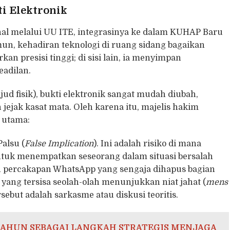
i Elektronik
nal melalui UU ITE, integrasinya ke dalam KUHAP Baru
un, kehadiran teknologi di ruang sidang bagaikan
kan presisi tinggi; di sisi lain, ia menyimpan
eadilan.
jud fisik), bukti elektronik sangat mudah diubah,
 jejak kasat mata. Oleh karena itu, majelis hakim
 utama:
alsu (
False Implication
). Ini adalah risiko di mana
ntuk menempatkan seseorang dalam situasi bersalah
n percakapan WhatsApp yang sengaja dihapus bagian
 yang tersisa seolah-olah menunjukkan niat jahat (
mens
sebut adalah sarkasme atau diskusi teoritis.
TAHUN SEBAGAI LANGKAH STRATEGIS MENJAGA