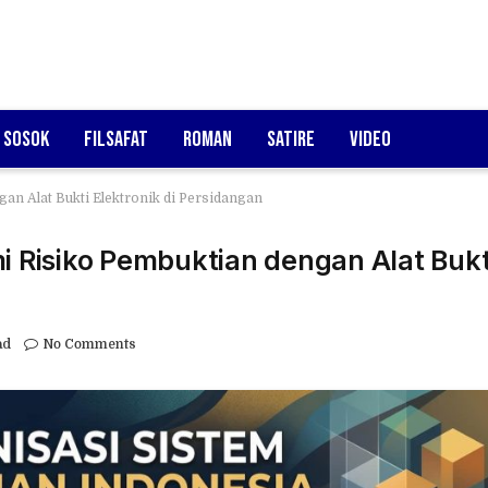
Sosok
Filsafat
Roman
Satire
Video
n Alat Bukti Elektronik di Persidangan
Risiko Pembuktian dengan Alat Bukt
ad
No Comments