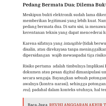
Pedang Bermata Dua: Dilema Bukt
Meskipun bukti elektronik sudah lama dike
memberikan legitimasi yang lebih kuat. Nam
pedang bermata dua. Di satu sisi, ia menawar
kerentanan teknis yang dapat mencederai k
Karena sifatnya yang
intangible
(tidak berwu
disalin, atau direkayasa tanpa meninggalkan
dipersidangan wajib mewaspadai tiga risiko
Risiko pertama adalah timbulnya Implikasi P
dokumen atau pesan digital dimanipulasi u
secara sengaja. Bayangkan sebuah potonga
awalnya (kontra-narasi), sehingga potongan
rea
), padahal dalam konteks utuhnya, hal ter
Baca Juga
REVISI ANGGARAN AKHIR 