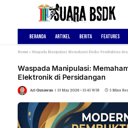
Beranda
Artikel
Berita
Features
Home
»
Waspada Manipulasi: Memahami Risiko Pembuktian denga
Waspada Manipulasi: Memahami 
Elektronik di Persidangan
Ari Gunawan
13 May 2026 • 15:45 WIB
5 Mins Re