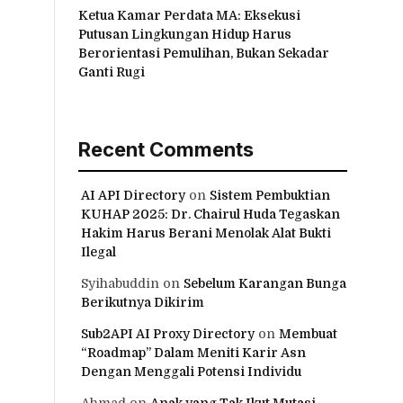
Ketua Kamar Perdata MA: Eksekusi
Putusan Lingkungan Hidup Harus
Berorientasi Pemulihan, Bukan Sekadar
Ganti Rugi
Recent Comments
AI API Directory
on
Sistem Pembuktian
KUHAP 2025: Dr. Chairul Huda Tegaskan
Hakim Harus Berani Menolak Alat Bukti
Ilegal
Syihabuddin
on
Sebelum Karangan Bunga
Berikutnya Dikirim
Sub2API AI Proxy Directory
on
Membuat
“Roadmap” Dalam Meniti Karir Asn
Dengan Menggali Potensi Individu
Ahmad
on
Anak yang Tak Ikut Mutasi