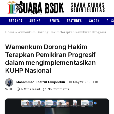
BERANDA
ARTIKEL
BERITA
FEATURES
SOSOK
FILS
Home
»
Wamenkum Dorong Hakim Terapkan Pemikiran Progresif dalam mengimplementasikan KUHP Nasional
Wamenkum Dorong Hakim
Terapkan Pemikiran Progresif
dalam mengimplementasikan
KUHP Nasional
Mohammad Khairul Muqorobin
18 May 2026 • 11:10
WIB
5 Mins Read
No Comments