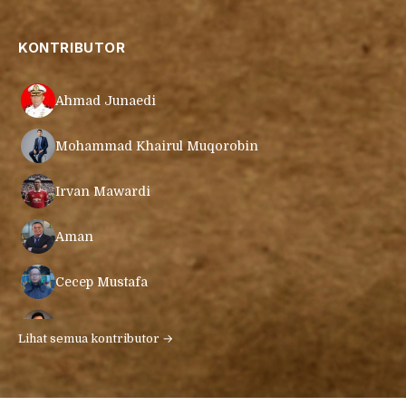
KONTRIBUTOR
Ahmad Junaedi
Mohammad Khairul Muqorobin
Irvan Mawardi
Aman
Cecep Mustafa
Muamar Azmar Mahmud Farig
Lihat semua kontributor →
Ari Gunawan