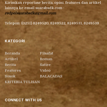
Kirimkan reportase berita, opini, features dan artikel
lainnya ke email suarabsdk.com :
redpelsuarabsdk@gmail.com
Telepon: (0251) 8249520, 8249522, 8249531, 8249539
KATEGORI
Beranda
Filsafat
Artikel
Roman
Berita
Satire
Features
Video
Sosok
BALACADAS
KRITERIA TULISAN
CONNECT WITH US