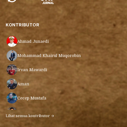
KONTRIBUTOR
Ahmad Junaedi
Mohammad Khairul Muqorobin
Irvan Mawardi
Aman
Cecep Mustafa
Muamar Azmar Mahmud Farig
Lihat semua kontributor →
Ari Gunawan