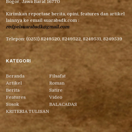
Bogor, Jawa Barat 16770
Kirimkan reportase berita, opini, features dan artikel
lainnya ke email suarabsdk.com :
redpelsuarabsdk@gmail.com
Telepon: (0251) 8249520, 8249522, 8249531, 8249539
KATEGORI
Beranda
Filsafat
Artikel
Roman
Berita
Satire
Features
Video
Sosok
BALACADAS
KRITERIA TULISAN