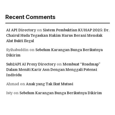
Ketika Hukum dan Alam Bertemu, PKS Strategis Untuk
Masa Depan Lingkungan Indonesia
Hakim adalah Benteng Terakhir! Di Tengah 2,2 Juta
Spesimen Jadi Barang Bukti, Green Judiciary
Digaungkan di Megamendung
Recent Comments
AI API Directory
on
Sistem Pembuktian KUHAP 2025: Dr.
Chairul Huda Tegaskan Hakim Harus Berani Menolak
Alat Bukti Ilegal
Syihabuddin
on
Sebelum Karangan Bunga Berikutnya
Dikirim
Sub2API AI Proxy Directory
on
Membuat “Roadmap”
Dalam Meniti Karir Asn Dengan Menggali Potensi
Individu