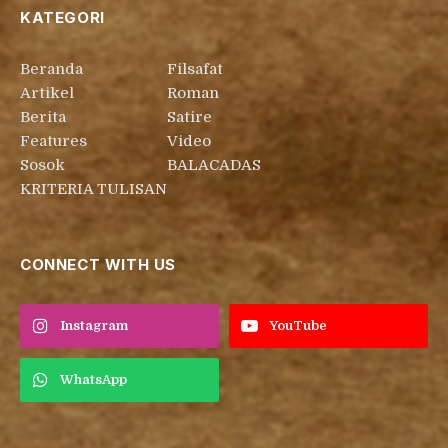
lainnya ke email suarabsdk.com :
redpelsuarabsdk@gmail.com
Telepon: (0251) 8249520, 8249522, 8249531, 8249539
KATEGORI
Beranda
Filsafat
Artikel
Roman
Berita
Satire
Features
Video
Sosok
BALACADAS
KRITERIA TULISAN
CONNECT WITH US