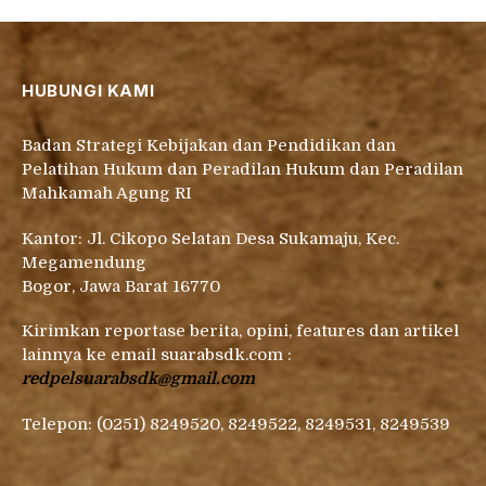
Ahmad
on
Anak yang Tak Ikut Mutasi
Isty
on
Sebelum Karangan Bunga Berikutnya Dikirim
HUBUNGI KAMI
Badan Strategi Kebijakan dan Pendidikan dan
Pelatihan Hukum dan Peradilan Hukum dan Peradilan
Mahkamah Agung RI
Kantor: Jl. Cikopo Selatan Desa Sukamaju, Kec.
Megamendung
Bogor, Jawa Barat 16770
Kirimkan reportase berita, opini, features dan artikel