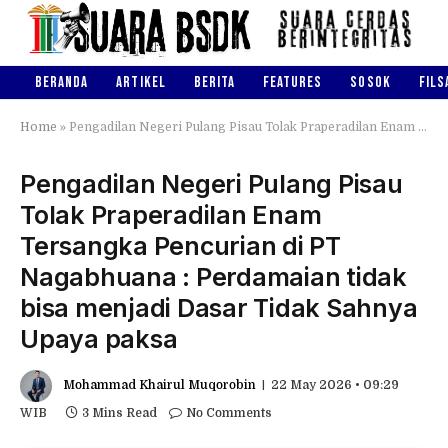
BERANDA
ARTIKEL
BERITA
FEATURES
SOSOK
FILS
Home
»
Pengadilan Negeri Pulang Pisau Tolak Praperadilan Enam Tersangka Pencurian di PT Nagabhuana : Perdamaian tidak bisa menjadi Dasar Tidak Sahnya Upaya paksa
Pengadilan Negeri Pulang Pisau
Tolak Praperadilan Enam
Tersangka Pencurian di PT
Nagabhuana : Perdamaian tidak
bisa menjadi Dasar Tidak Sahnya
Upaya paksa
Mohammad Khairul Muqorobin
22 May 2026 • 09:29
WIB
3 Mins Read
No Comments