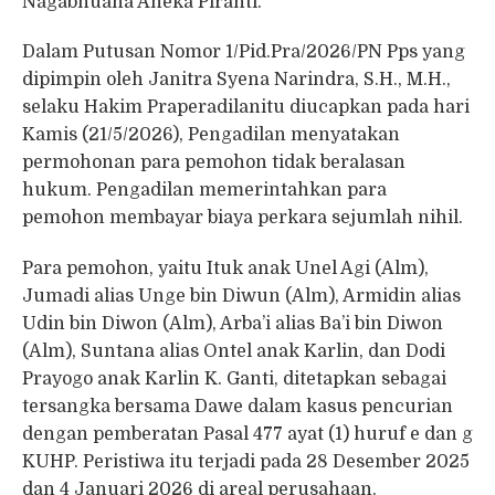
Nagabhuana Aneka Piranti.
Dalam Putusan Nomor 1/Pid.Pra/2026/PN Pps yang
dipimpin oleh Janitra Syena Narindra, S.H., M.H.,
selaku Hakim Praperadilanitu diucapkan pada hari
Kamis (21/5/2026), Pengadilan menyatakan
permohonan para pemohon tidak beralasan
hukum. Pengadilan memerintahkan para
pemohon membayar biaya perkara sejumlah nihil.
Para pemohon, yaitu Ituk anak Unel Agi (Alm),
Jumadi alias Unge bin Diwun (Alm), Armidin alias
Udin bin Diwon (Alm), Arba’i alias Ba’i bin Diwon
(Alm), Suntana alias Ontel anak Karlin, dan Dodi
Prayogo anak Karlin K. Ganti, ditetapkan sebagai
tersangka bersama Dawe dalam kasus pencurian
dengan pemberatan Pasal 477 ayat (1) huruf e dan g
KUHP. Peristiwa itu terjadi pada 28 Desember 2025
dan 4 Januari 2026 di areal perusahaan.