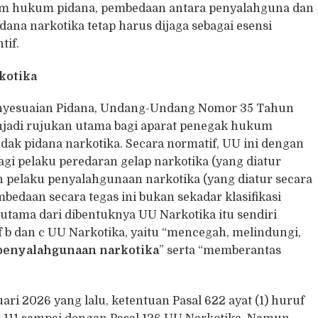
lam hukum pidana, pembedaan antara penyalahguna dan
ana narkotika tetap harus dijaga sebagai esensi
tif.
kotika
nyesuaian Pidana, Undang-Undang Nomor 35 Tahun
njadi rujukan utama bagi aparat penegak hukum
dak pidana narkotika. Secara normatif, UU ini dengan
gi pelaku peredaran gelap narkotika (yang diatur
an pelaku penyalahgunaan narkotika (yang diatur secara
mbedaan secara tegas ini bukan sekadar klasifikasi
tama dari dibentuknya UU Narkotika itu sendiri
 b dan c UU Narkotika, yaitu “mencegah, melindungi,
penyalahgunaan narkotika
” serta “memberantas
ri 2026 yang lalu, ketentuan Pasal 622 ayat (1) huruf