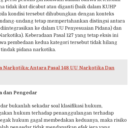
a tidak ikut dicabut atau diganti (baik dalam KUHP
ila kondisi tersebut dihubungkan dengan konteks
undang-undang tetap mempertahankan distingsi antara
diintegrasikan ke dalam UU Penyesuaian Pidana) dan
rkotika). Keberadaan Pasal 127 yang tetap eksis ini
 pembedaan kedua kategori tersebut tidak hilang
tindak pidana narkotika.
 Narkotika: Antara Pasal 148 UU Narkotika Dan
a dan Pengedar
r bukanlah sekadar soal klasifikasi hukum,
gakan hukum terhadap penanggulangan terhadap
 penegak hukum gagal membedakan keduanya, maka risiko
alah pengedar tidak mendapatkan efek jera yang