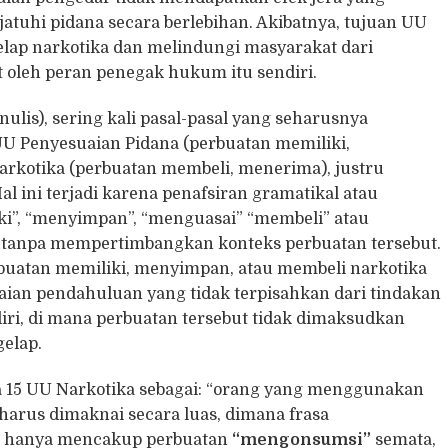
jatuhi pidana secara berlebihan. Akibatnya, tujuan UU
lap narkotika dan melindungi masyarakat dari
 oleh peran penegak hukum itu sendiri.
is), sering kali pasal-pasal yang seharusnya
 UU Penyesuaian Pidana (perbuatan memiliki,
rkotika (perbuatan membeli, menerima), justru
 ini terjadi karena penafsiran gramatikal atau
ki”, “menyimpan”, “menguasai” “membeli” atau
h tanpa mempertimbangkan konteks perbuatan tersebut.
buatan memiliki, menyimpan, atau membeli narkotika
ian pendahuluan yang tidak terpisahkan dari tindakan
ri, di mana perbuatan tersebut tidak dimaksudkan
elap.
ka 15 UU Narkotika sebagai: “orang yang menggunakan
arus dimaknai secara luas, dimana frasa
ak hanya mencakup perbuatan
“
mengonsumsi
”
semata,