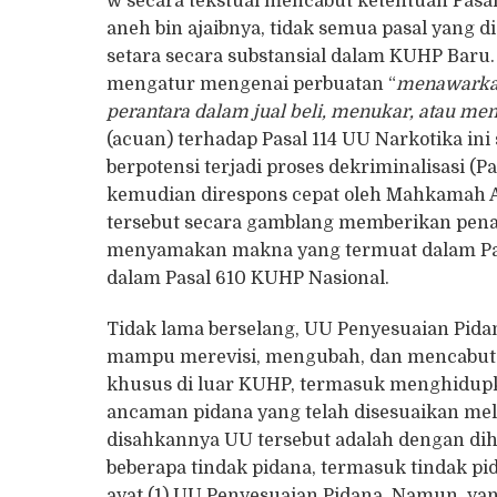
w secara tekstual mencabut ketentuan Pasa
aneh bin ajaibnya, tidak semua pasal yang 
setara secara substansial dalam KUHP Baru.
mengatur mengenai perbuatan “
menawarkan
perantara dalam jual beli, menukar, atau me
(acuan) terhadap Pasal 114 UU Narkotika 
berpotensi terjadi proses dekriminalisasi (P
kemudian direspons cepat oleh Mahkamah
tersebut secara gamblang memberikan pena
menyamakan makna yang termuat dalam Pas
dalam Pasal 610 KUHP Nasional.
Tidak lama berselang, UU Penyesuaian Pidan
mampu merevisi, mengubah, dan mencabut
khusus di luar KUHP, termasuk menghidupk
ancaman pidana yang telah disesuaikan mela
disahkannya UU tersebut adalah dengan d
beberapa tindak pidana, termasuk tindak pi
ayat (1) UU Penyesuaian Pidana. Namun, ya