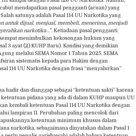
l 111 sampai dengan Pasal 126 UU Narkotika. Namun,
dicabut mendapatkan pasal pengganti (acuan) yang
 Salah satunya adalah Pasal 114 UU Narkotika yang
 untuk dijual, menjual, membeli, menerima, menjadi
nyerahkan narkotika
…”. Ketiadaan pasal pengganti
ini sempat menimbulkan kekosongan hukum yang
asal 3 ayat (2) KUHP Baru). Kondisi yang demikian
 Agung melalui SEMA Nomor 1 Tahun 2025. SEMA
fsiran sistematis kepada para Hakim dengan
al 114 UU Narkotika dengan frasa “menyalurkan”
a hadir dan dianggap sebagai “ketentuan sakti” karena
 ketentuan pidana yang ada di dalam KUHP maupun UU
an kembali ketentuan Pasal 114 UU Narkotika dengan
lui lampiran II. Perubahan paling mencolok dari
ihapuskannya ketentuan minimum khusus dalam
dana narkotika, sebagaimana dinyatakan dalam Pasal 1
ng perlu penulis garisbawahi adalah bahwa ketentuan