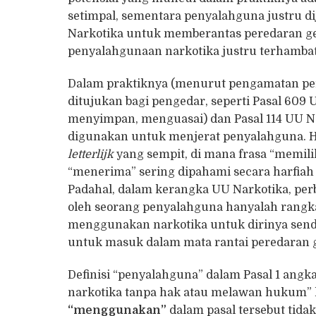
setimpal, sementara penyalahguna justru di
Narkotika untuk memberantas peredaran ge
penyalahgunaan narkotika justru terhambat
Dalam praktiknya (menurut pengamatan penul
ditujukan bagi pengedar, seperti Pasal 609
menyimpan, menguasai) dan Pasal 114 UU Na
digunakan untuk menjerat penyalahguna. Hal
letterlijk
yang sempit, di mana frasa “memili
“menerima” sering dipahami secara harfia
Padahal, dalam kerangka UU Narkotika, per
oleh seorang penyalahguna hanyalah rangka
menggunakan narkotika untuk dirinya sendi
untuk masuk dalam mata rantai peredaran g
Definisi “penyalahguna” dalam Pasal 1 ang
narkotika tanpa hak atau melawan hukum” h
“
menggunakan
”
dalam pasal tersebut tid