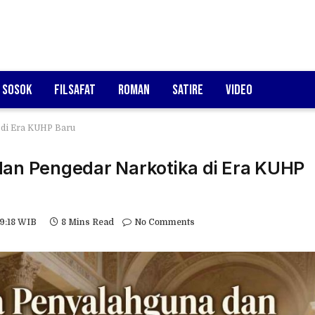
Sosok
Filsafat
Roman
Satire
Video
 di Era KUHP Baru
dan Pengedar Narkotika di Era KUHP
9:18 WIB
8 Mins Read
No Comments