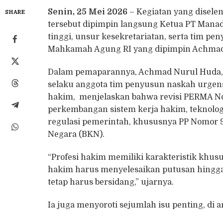
Senin, 25 Mei 2026
– Kegiatan yang disele
SHARE
tersebut dipimpin langsung Ketua PT Manad
tinggi, unsur kesekretariatan, serta tim p
Mahkamah Agung RI yang dipimpin Achmad
Dalam pemaparannya, Achmad Nurul Huda, H
selaku anggota tim penyusun naskah urgens
hakim, menjelaskan bahwa revisi PERMA N
perkembangan sistem kerja hakim, teknologi
regulasi pemerintah, khususnya PP Nomor 
Negara (BKN).
“Profesi hakim memiliki karakteristik kh
hakim harus menyelesaikan putusan hingga
tetap harus bersidang,” ujarnya.
Ia juga menyoroti sejumlah isu penting, di 