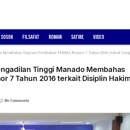
Sosok
Filsafat
Roman
Satire
Video
o Membahas Urgensi Perubahan PERMA Nomor 7 Tahun 2016 terkait Disipl
engadilan Tinggi Manado Membahas
 7 Tahun 2016 terkait Disiplin Haki
No Comments