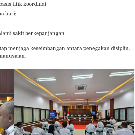
sis titik koordinat;
a hari;
ami sakit berkepanjangan.
etap menjaga keseimbangan antara penegakan disiplin,
emanusiaan.