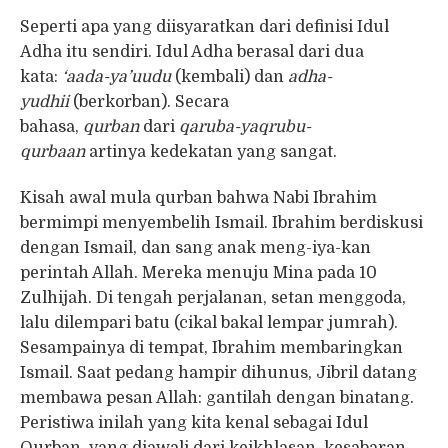
Seperti apa yang diisyaratkan dari definisi Idul
Adha itu sendiri. Idul Adha berasal dari dua
kata:
‘aada-ya’uudu
(kembali) dan
adha-
yudhii
(berkorban). Secara
bahasa,
qurban
dari
qaruba-yaqrubu-
qurbaan
artinya kedekatan yang sangat.
Kisah awal mula qurban bahwa Nabi Ibrahim
bermimpi menyembelih Ismail. Ibrahim berdiskusi
dengan Ismail, dan sang anak meng-iya-kan
perintah Allah. Mereka menuju Mina pada 10
Zulhijah. Di tengah perjalanan, setan menggoda,
lalu dilempari batu (cikal bakal lempar jumrah).
Sesampainya di tempat, Ibrahim membaringkan
Ismail. Saat pedang hampir dihunus, Jibril datang
membawa pesan Allah: gantilah dengan binatang.
Peristiwa inilah yang kita kenal sebagai Idul
Qurban, yang diawali dari keikhlasan, kesabaran,