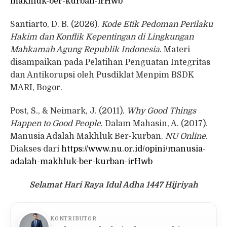
makhluk-ber-kurban-irHwb
Santiarto, D. B. (2026).
Kode Etik Pedoman Perilaku
Hakim dan Konflik Kepentingan di Lingkungan
Mahkamah Agung Republik Indonesia
. Materi
disampaikan pada Pelatihan Penguatan Integritas
dan Antikorupsi oleh Pusdiklat Menpim BSDK
MARI, Bogor.
Post, S., & Neimark, J. (2011).
Why Good Things
Happen to Good People
. Dalam Mahasin, A. (2017).
Manusia Adalah Makhluk Ber-kurban.
NU Online
.
Diakses dari
https://www.nu.or.id/opini/manusia-
adalah-makhluk-ber-kurban-irHwb
Selamat Hari Raya Idul Adha 1447 Hijriyah
KONTRIBUTOR