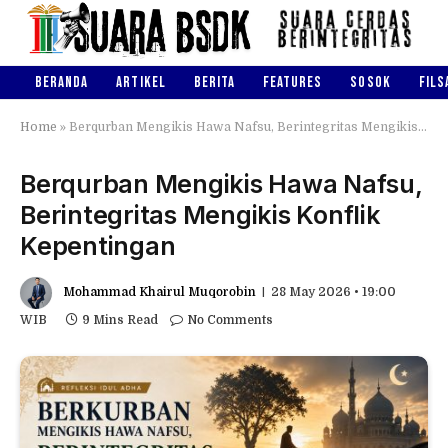
BERANDA
ARTIKEL
BERITA
FEATURES
SOSOK
FILS
Home
»
Berqurban Mengikis Hawa Nafsu, Berintegritas Mengikis Konflik Kepentingan
Berqurban Mengikis Hawa Nafsu,
Berintegritas Mengikis Konflik
Kepentingan
Mohammad Khairul Muqorobin
28 May 2026 • 19:00
WIB
9 Mins Read
No Comments