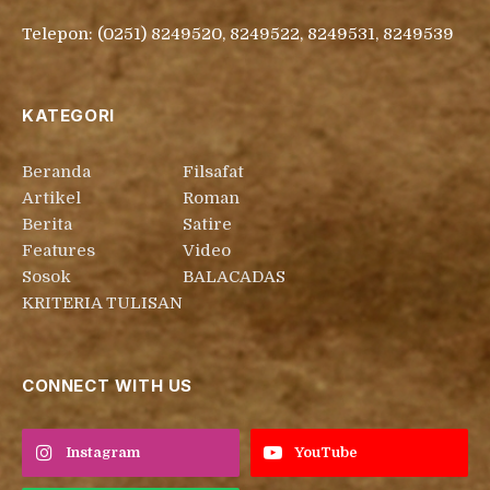
Telepon: (0251) 8249520, 8249522, 8249531, 8249539
KATEGORI
Beranda
Filsafat
Artikel
Roman
Berita
Satire
Features
Video
Sosok
BALACADAS
KRITERIA TULISAN
CONNECT WITH US
Instagram
YouTube