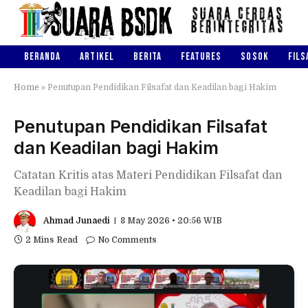
BERANDA
ARTIKEL
BERITA
FEATURES
SOSOK
FILS
Home
»
Penutupan Pendidikan Filsafat dan Keadilan bagi Hakim
Penutupan Pendidikan Filsafat
dan Keadilan bagi Hakim
Catatan Kritis atas Materi Pendidikan Filsafat dan
Keadilan bagi Hakim
Ahmad Junaedi
8 May 2026 • 20:56 WIB
2 Mins Read
No Comments