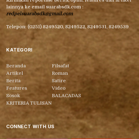
Kirimkan reportase berita, opini, features dan artikel
lainnya ke email suarabsdk.com :
redpelsuarabsdk@gmail.com
Telepon: (0251) 8249520, 8249522, 8249531, 8249539
KATEGORI
Beranda
Filsafat
Artikel
Roman
Berita
Satire
Features
Video
Sosok
BALACADAS
KRITERIA TULISAN
CONNECT WITH US