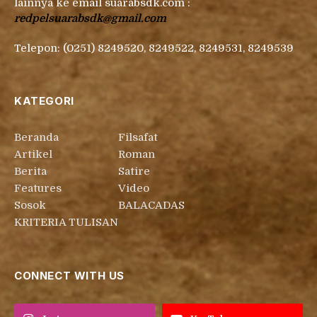
lainnya ke email suarabsdk.com :
redpelsuarabsdk@gmail.com
Telepon: (0251) 8249520, 8249522, 8249531, 8249539
KATEGORI
Beranda
Filsafat
Artikel
Roman
Berita
Satire
Features
Video
Sosok
BALACADAS
KRITERIA TULISAN
CONNECT WITH US