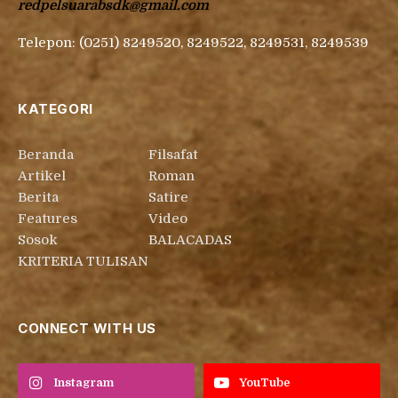
redpelsuarabsdk@gmail.com
Telepon: (0251) 8249520, 8249522, 8249531, 8249539
KATEGORI
Beranda
Filsafat
Artikel
Roman
Berita
Satire
Features
Video
Sosok
BALACADAS
KRITERIA TULISAN
CONNECT WITH US
Instagram
YouTube