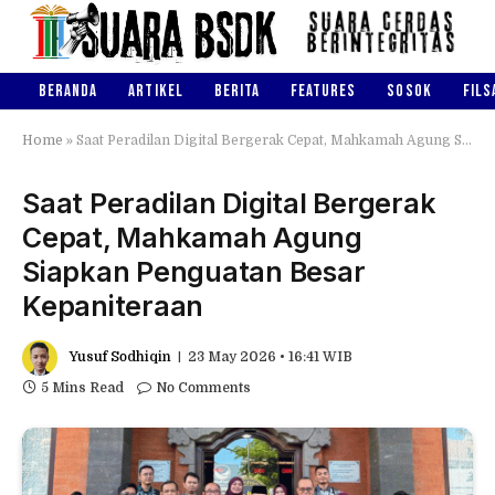
BERANDA
ARTIKEL
BERITA
FEATURES
SOSOK
FILS
Home
»
Saat Peradilan Digital Bergerak Cepat, Mahkamah Agung Siapkan Penguatan Besar Kepaniteraan
Saat Peradilan Digital Bergerak
Cepat, Mahkamah Agung
Siapkan Penguatan Besar
Kepaniteraan
Yusuf Sodhiqin
23 May 2026 • 16:41 WIB
5 Mins Read
No Comments