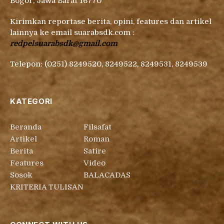
Bogor, Jawa Barat 16770
Kirimkan reportase berita, opini, features dan artikel
lainnya ke email suarabsdk.com :
redpelsuarabsdk@gmail.com
Telepon: (0251) 8249520, 8249522, 8249531, 8249539
KATEGORI
Beranda
Filsafat
Artikel
Roman
Berita
Satire
Features
Video
Sosok
BALACADAS
KRITERIA TULISAN