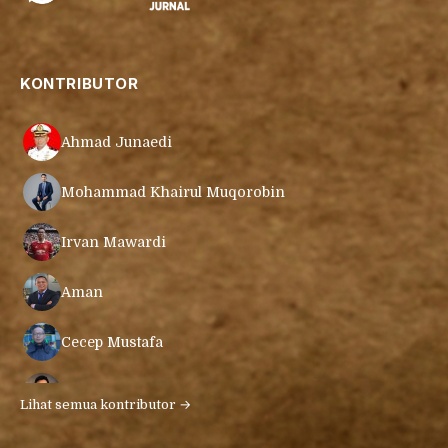
KONTRIBUTOR
Ahmad Junaedi
Mohammad Khairul Muqorobin
Irvan Mawardi
Aman
Cecep Mustafa
Muamar Azmar Mahmud Farig
Lihat semua kontributor →
Ari Gunawan