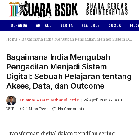
BERANDA
ARTIKEL
BERITA
FEATURES
SOSOK
FILS
Home
»
Bagaimana India Mengubah Pengadilan Menjadi Sistem Digital: Sebuah Pelajaran tentang Akses, Data, dan Outcome
Bagaimana India Mengubah
Pengadilan Menjadi Sistem
Digital: Sebuah Pelajaran tentang
Akses, Data, dan Outcome
Muamar Azmar Mahmud Farig
25 April 2026 • 14:01
WIB
4 Mins Read
No Comments
Transformasi digital dalam peradilan sering