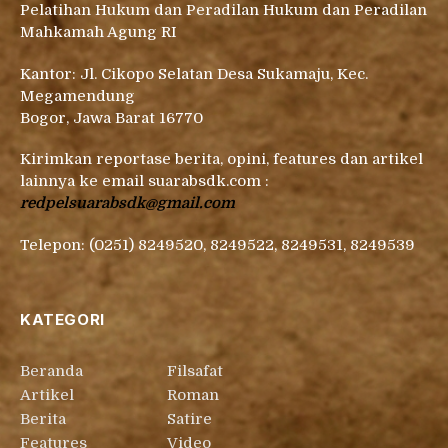
Pelatihan Hukum dan Peradilan Hukum dan Peradilan
Mahkamah Agung RI
Kantor: Jl. Cikopo Selatan Desa Sukamaju, Kec.
Megamendung
Bogor, Jawa Barat 16770
Kirimkan reportase berita, opini, features dan artikel
lainnya ke email suarabsdk.com :
redpelsuarabsdk@gmail.com
Telepon: (0251) 8249520, 8249522, 8249531, 8249539
KATEGORI
Beranda
Filsafat
Artikel
Roman
Berita
Satire
Features
Video