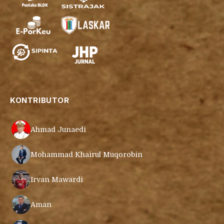
KONTRIBUTOR
Ahmad Junaedi
Mohammad Khairul Muqorobin
Irvan Mawardi
Aman