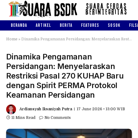
BERANDA
ARTIKEL
BERITA
FEATURES
SOSOK
FILS
Home
»
Dinamika Pengamanan Persidangan: Menyelaraskan Restriksi Pasal 270 KUHAP Baru dengan Spirit PERMA Protokol Keamanan Persidangan
Dinamika Pengamanan
Persidangan: Menyelaraskan
Restriksi Pasal 270 KUHAP Baru
dengan Spirit PERMA Protokol
Keamanan Persidangan
Ardiansyah Iksaniyah Putra
17 June 2026 • 13:00 WIB
11 Mins Read
No Comments