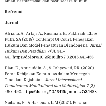
aman, bermartabat, dan pasti secara hukum.
Refrensi
Jurnal
Afriana, A., Artaji, A., Rusmiati, E., Fakhriah, EL, &
Putri, SA (2018). Contempt Of Court: Penegakan
Hukum Dan Model Pengaturan Di Indonesia.
Jurnal
Hukum Dan Peradilan
,
7
(3), 441–
441.
https://doi.org/10.25216/jhp.7.3.2018.441-458
Dian, E., Amiruddin, A., & Cahyowati, RR. (2020).
Peran Kebijakan Komunitas dalam Mencegah
Tindakan Kejahatan.
Jurnal Internasional
Pemahaman Multikultural dan Multireligius
,
7
(2),
490–490.
https://doi.org/10.18415/ijmmu.v7i2.1488
Naibaho, R., & Hasibuan, IJM (2021). Peranan