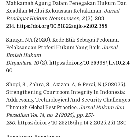
Mahkamah Agung Dalam Penegakan Hukum Dan
Keadilan Mellui Kekuasaan Kehakiman.
Jurnal
Pendapat Hukum Nommensen
,
2
(2), 203–
214.
https://doi.org/10.51622/njlo.v2i02.388
Sinaga, NA (2020). Kode Etik Sebagai Pedoman
Pelaksanaan Profesi Hukum Yang Baik.
Jurnal
Ilmiah Hukum
Dirgantara
,
10
(2).
https://doi.org/10.35968/jh.v10i2.4
60
Shopi, S., Zahra, S., Azizan, A, & Perai, N (202025).
Strengthening Courtroom Integrity In Indonesia:
Addressing Technological And Security Challenges
Through Global Best Practice.
Jurnal Hukum dan
Peradilan Vol. 14, no. 2 (2025), pp. 251-
280
. https://doi.org/10.25216/jhp.14.2.2025.251-280