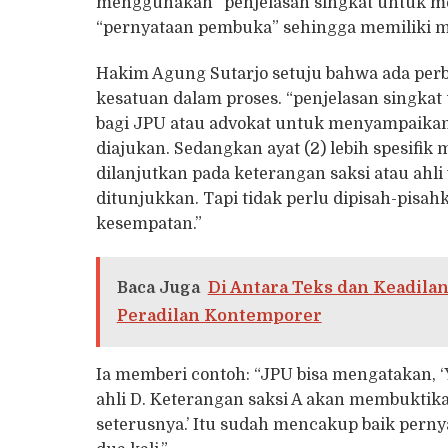
menggunakan “penjelasan singkat untuk me
“pernyataan pembuka” sehingga memiliki ma
Hakim Agung Sutarjo setuju bahwa ada per
kesatuan dalam proses. “penjelasan singkat
bagi JPU atau advokat untuk menyampaikan
diajukan. Sedangkan ayat (2) lebih spesif
dilanjutkan pada keterangan saksi atau ahl
ditunjukkan. Tapi tidak perlu dipisah-pisa
kesempatan.”
Baca Juga
Di Antara Teks dan Keadilan
Peradilan Kontemporer
Ia memberi contoh: “JPU bisa mengatakan, ‘
ahli D. Keterangan saksi A akan membuktik
seterusnya.’ Itu sudah mencakup baik pern