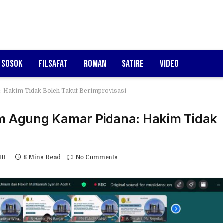
Sosok
Filsafat
Roman
Satire
Video
: Hakim Tidak Boleh Takut Berimprovisasi
im Agung Kamar Pidana: Hakim Tidak
IB
8 Mins Read
No Comments