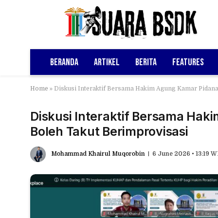
Beranda
Artikel
Berita
Features
Home
»
Diskusi Interaktif Bersama Hakim Agung Kamar Pidana
Diskusi Interaktif Bersama Hak
Boleh Takut Berimprovisasi
Mohammad Khairul Muqorobin
6 June 2026 • 13:19 W