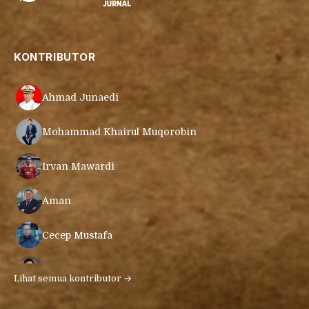
KONTRIBUTOR
Ahmad Junaedi
Mohammad Khairul Muqorobin
Irvan Mawardi
Aman
Cecep Mustafa
Muamar Azmar Mahmud Farig
Lihat semua kontributor →
Ari Gunawan