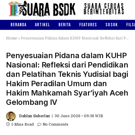
BERANDA
ARTIKEL
BERITA
FEATURES
SOSOK
FILS
Home
»
Penyesuaian Pidana dalam KUHP Nasional: Refleksi dari Pendidikan dan Pelatihan Teknis Yudisial bagi Hakim Peradilan Umum dan Hakim Mahkamah Syar’iyah Aceh Gelombang IV
Penyesuaian Pidana dalam KUHP
Nasional: Refleksi dari Pendidikan
dan Pelatihan Teknis Yudisial bagi
Hakim Peradilan Umum dan
Hakim Mahkamah Syar’iyah Aceh
Gelombang IV
Dahlan Suherlan
30 June 2026 • 09:38 WIB
5 Mins Read
No Comments