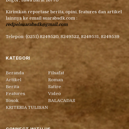
Kirimkan reportase berita, opini, features dan artikel
lainnya ke email suarabsdk.com :
redpelsuarabsdk@gmail.com
Telepon: (0251) 8249520, 8249522, 8249531, 8249539
KATEGORI
Beranda
Filsafat
Artikel
Roman
Berita
Satire
Features
Video
Sosok
BALACADAS
KRITERIA TULISAN