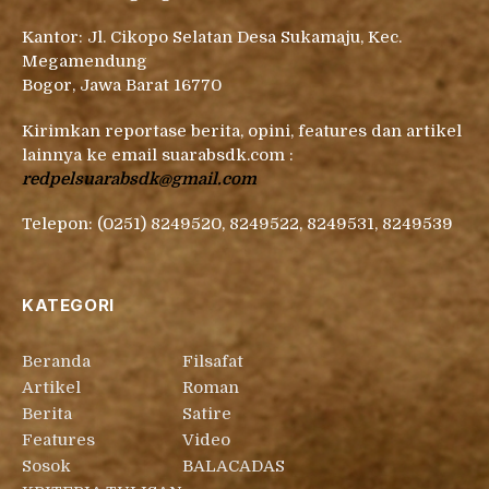
Kantor: Jl. Cikopo Selatan Desa Sukamaju, Kec.
Megamendung
Bogor, Jawa Barat 16770
Kirimkan reportase berita, opini, features dan artikel
lainnya ke email suarabsdk.com :
redpelsuarabsdk@gmail.com
Telepon: (0251) 8249520, 8249522, 8249531, 8249539
KATEGORI
Beranda
Filsafat
Artikel
Roman
Berita
Satire
Features
Video
Sosok
BALACADAS