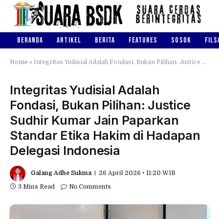
BERANDA
ARTIKEL
BERITA
FEATURES
SOSOK
FILS
Home
»
Integritas Yudisial Adalah Fondasi, Bukan Pilihan: Justice Sudhir Kumar Jain Paparkan Standar Etika Hakim di Hadapan Delegasi Indonesia
Integritas Yudisial Adalah
Fondasi, Bukan Pilihan: Justice
Sudhir Kumar Jain Paparkan
Standar Etika Hakim di Hadapan
Delegasi Indonesia
Galang Adhe Sukma
26 April 2026 • 11:20 WIB
3 Mins Read
No Comments