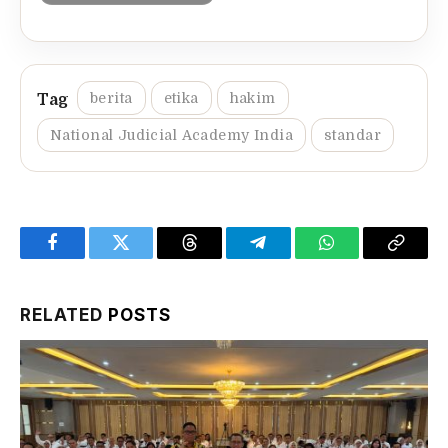
berita
etika
hakim
National Judicial Academy India
standar
Facebook
Twitter
Threads
Telegram
WhatsApp
Copy
Link
RELATED
POSTS