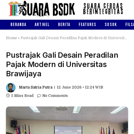
BERANDA
ARTIKEL
BERITA
FEATURES
SOSOK
FILS
Home
»
Pustrajak Gali Desain Peradilan Pajak Modern di Universitas Brawijaya
Pustrajak Gali Desain Peradilan
Pajak Modern di Universitas
Brawijaya
Marta Satria Putra
12 June 2026 • 12:24 WIB
5 Mins Read
No Comments