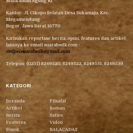
Mahkamah Agung RI
Kantor: Jl. Cikopo Selatan Desa Sukamaju, Kec.
Megamendung
Bogor, Jawa Barat 16770
Kirimkan reportase berita, opini, features dan artikel
lainnya ke email suarabsdk.com :
redpelsuarabsdk@gmail.com
Telepon: (0251) 8249520, 8249522, 8249531, 8249539
KATEGORI
Beranda
Filsafat
Artikel
Roman
Berita
Satire
Features
Video
Sosok
BALACADAS