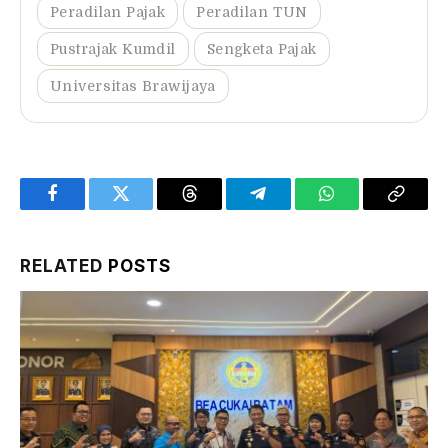
Peradilan Pajak
Peradilan TUN
Pustrajak Kumdil
Sengketa Pajak
Universitas Brawijaya
Facebook
Twitter
Threads
Telegram
WhatsApp
Copy
Link
RELATED
POSTS