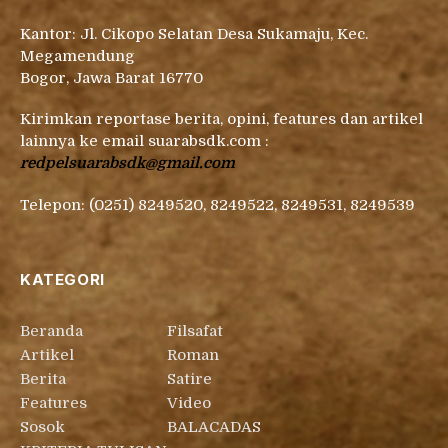
Kantor: Jl. Cikopo Selatan Desa Sukamaju, Kec.
Megamendung
Bogor, Jawa Barat 16770
Kirimkan reportase berita, opini, features dan artikel
lainnya ke email suarabsdk.com :
redpelsuarabsdk@gmail.com
Telepon: (0251) 8249520, 8249522, 8249531, 8249539
KATEGORI
Beranda
Filsafat
Artikel
Roman
Berita
Satire
Features
Video
Sosok
BALACADAS