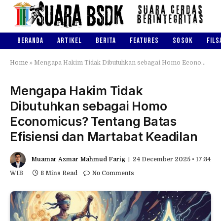
BERANDA
ARTIKEL
BERITA
FEATURES
SOSOK
FILS
Home
»
Mengapa Hakim Tidak Dibutuhkan sebagai Homo Economicus? Tentang Batas Efisiensi dan Martabat Keadilan
Mengapa Hakim Tidak
Dibutuhkan sebagai Homo
Economicus? Tentang Batas
Efisiensi dan Martabat Keadilan
Muamar Azmar Mahmud Farig
24 December 2025 • 17:34
WIB
8 Mins Read
No Comments