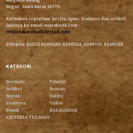
Bogor, Jawa Barat 16770
Kirimkan reportase berita, opini, features dan artikel
lainnya ke email suarabsdk.com :
redpelsuarabsdk@gmail.com
Telepon: (0251) 8249520, 8249522, 8249531, 8249539
KATEGORI
Beranda
Filsafat
Artikel
Roman
Berita
Satire
Features
Video
Sosok
BALACADAS
KRITERIA TULISAN