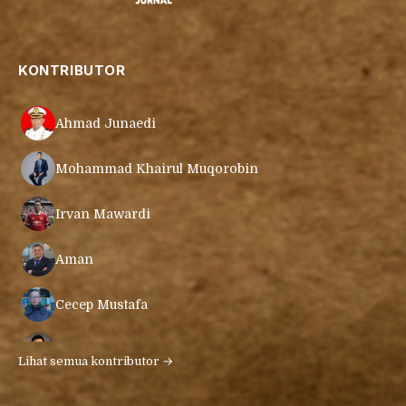
KONTRIBUTOR
Ahmad Junaedi
Mohammad Khairul Muqorobin
Irvan Mawardi
Aman
Cecep Mustafa
Muamar Azmar Mahmud Farig
Lihat semua kontributor →
Ari Gunawan