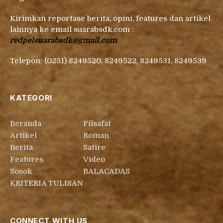
Kirimkan reportase berita, opini, features dan artikel
lainnya ke email suarabsdk.com :
redpelsuarabsdk@gmail.com
Telepon: (0251) 8249520, 8249522, 8249531, 8249539
KATEGORI
Beranda
Filsafat
Artikel
Roman
Berita
Satire
Features
Video
Sosok
BALACADAS
KRITERIA TULISAN
CONNECT WITH US