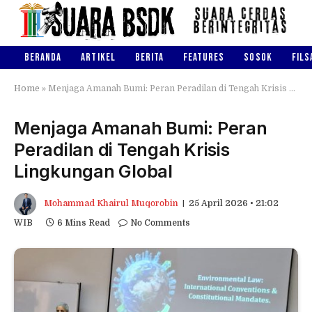
BERANDA
ARTIKEL
BERITA
FEATURES
SOSOK
FILS
Home
»
Menjaga Amanah Bumi: Peran Peradilan di Tengah Krisis Lingkungan Global
Menjaga Amanah Bumi: Peran
Peradilan di Tengah Krisis
Lingkungan Global
Mohammad Khairul Muqorobin
25 April 2026 • 21:02
WIB
6 Mins Read
No Comments