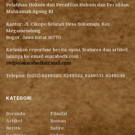
Pelatihan Hukum dan Peradilan Hukum dan Peradilan
Mahkamah Agung RI
Kantor: Jl. Cikopo Selatan Desa Sukamaju, Kec.
Megamendung
Bogor, Jawa Barat 16770
Kirimkan reportase berita, opini, features dan artikel
lainnya ke email suarabsdk.com :
redpelsuarabsdk@gmail.com
Telepon: (0251) 8249520, 8249522, 8249531, 8249539
KATEGORI
Beranda
Filsafat
Artikel
Roman
Berita
Satire