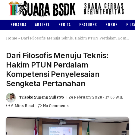
BERANDA
ARTIKEL
BERITA
FEATURES
SOSOK
FILS
Home
»
Dari Filosofis Menuju Teknis: Hakim PTUN Perdalam Kompetensi Penyelesaian Sengketa Pertanahan
Dari Filosofis Menuju Teknis:
Hakim PTUN Perdalam
Kompetensi Penyelesaian
Sengketa Pertanahan
Trisoko Sugeng Sulistyo
24 February 2026 • 17:55 WIB
6 Mins Read
No Comments