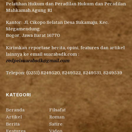
Pelatihan Hukum dan Peradilan Hukum dan Peradilan
Mahkamah Agung RI
Kantor: Jl. Cikopo Selatan Desa Sukamaju, Kec.
Megamendung
Bogor, Jawa Barat 16770
Kirimkan reportase berita, opini, features dan artikel
lainnya ke email suarabsdk.com :
redpelsuarabsdk@gmail.com
Telepon: (0251) 8249520, 8249522, 8249531, 8249539
KATEGORI
Beranda
Filsafat
Artikel
Roman
Berita
Satire
Features
Video