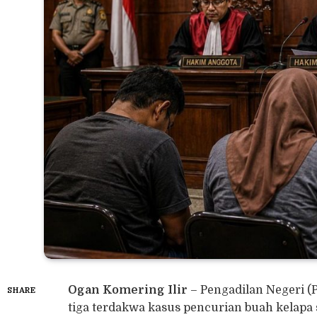
Ogan Komering Ilir
– Pengadilan Negeri (
SHARE
tiga terdakwa kasus pencurian buah kelapa