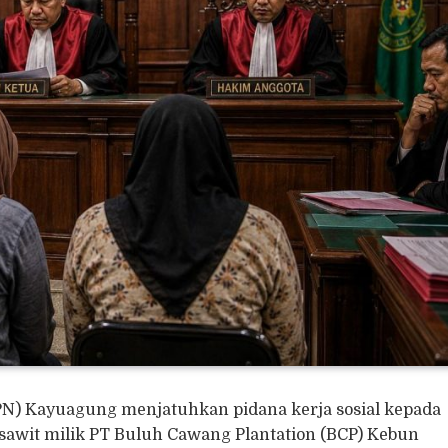
PN) Kayuagung menjatuhkan pidana kerja sosial kepada
 sawit milik PT Buluh Cawang Plantation (BCP) Kebun