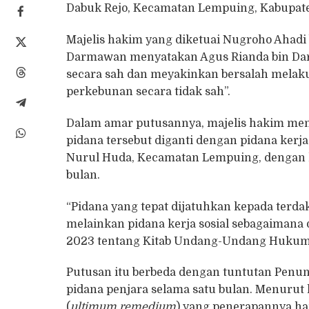
Dabuk Rejo, Kecamatan Lempuing, Kabupaten
Majelis hakim yang diketuai Nugroho Ahadi
Darmawan menyatakan Agus Rianda bin Darion
secara sah dan meyakinkan bersalah melaku
perkebunan secara tidak sah”.
Dalam amar putusannya, majelis hakim men
pidana tersebut diganti dengan pidana kerja
Nurul Huda, Kecamatan Lempuing, dengan ke
bulan.
“Pidana yang tepat dijatuhkan kepada terd
melainkan pidana kerja sosial sebagaiman
2023 tentang Kitab Undang-Undang Hukum 
Putusan itu berbeda dengan tuntutan Penu
pidana penjara selama satu bulan. Menurut
(
ultimum remedium
) yang penerapannya ha