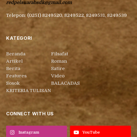
redpelsuarabsdk@gmail.com
Telepon: (0251) 8249520, 8249522, 8249531, 8249539
KATEGORI
Beranda
Filsafat
Artikel
Roman
Berita
Satire
Features
Video
Sosok
BALACADAS
KRITERIA TULISAN
CONNECT WITH US
Instagram
YouTube