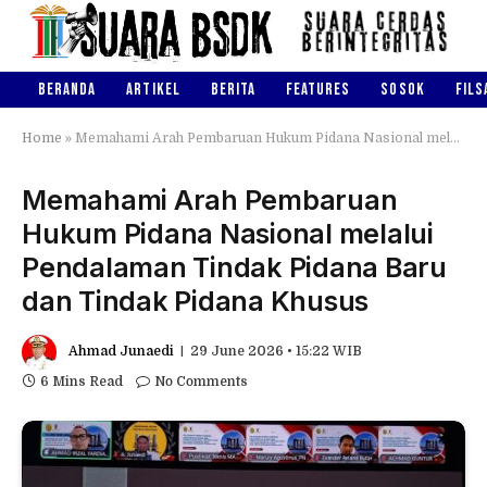
BERANDA
ARTIKEL
BERITA
FEATURES
SOSOK
FILS
Home
»
Memahami Arah Pembaruan Hukum Pidana Nasional melalui Pendalaman Tindak Pidana Baru dan Tindak Pidana Khusus
Memahami Arah Pembaruan
Hukum Pidana Nasional melalui
Pendalaman Tindak Pidana Baru
dan Tindak Pidana Khusus
Ahmad Junaedi
29 June 2026 • 15:22 WIB
6 Mins Read
No Comments